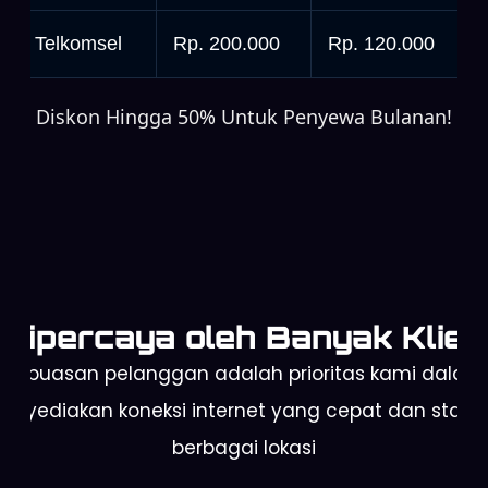
rbit Telkomsel
Rp. 200.000
Rp. 120.000
Diskon Hingga 50% Untuk Penyewa Bulanan!
Dipercaya oleh Banyak Klien
Kepuasan pelanggan adalah prioritas kami dalam
enyediakan koneksi internet yang cepat dan stabil 
berbagai lokasi