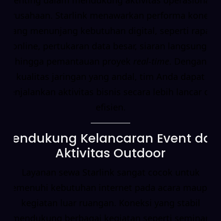
perusahaan. Starlink menawarkan performa koneksi
yang menunjang kebutuhan digital, seperti rapat
online, pertukaran data besar, siaran langsung,
hingga pemantauan proyek
real-time
. Dengan
kualitas jaringan yang andal, tim Anda dapat
menjalankan aktivitas bisnis secara lebih lancar dan
efisien.
Mendukung Kelancaran Event dan
Aktivitas Outdoor
Layanan sewa Starlink sangat cocok untuk
memenuhi kebutuhan internet pada acara maupun
kegiatan luar ruangan. Koneksi yang stabil
mendukung berbagai kegiatan seperti seminar,