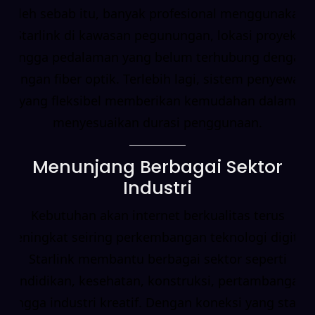
Oleh sebab itu, banyak profesional menggunakan
Starlink di kawasan pegunungan, lokasi proyek,
hingga pedalaman yang belum terhubung dengan
jaringan fiber optik. Terlebih lagi, sistem penyewaan
yang fleksibel memberikan kemudahan dalam
menyesuaikan durasi penggunaan.
Menunjang Berbagai Sektor
Industri
Kebutuhan akan internet berkualitas terus
meningkat seiring perkembangan teknologi digital.
Starlink membantu berbagai sektor seperti
pendidikan, kesehatan, konstruksi, pertambangan,
hingga industri kreatif. Dengan koneksi yang stabil