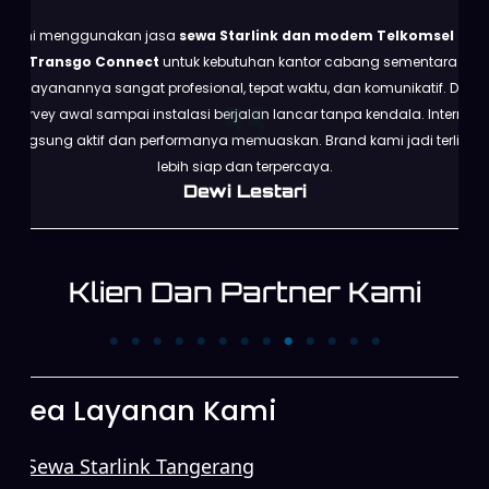
Kami menggunakan jasa
sewa Starlink dan modem Telkomsel dari
Transgo Connect
untuk kebutuhan kantor cabang sementara.
Pelayanannya sangat profesional, tepat waktu, dan komunikatif. Dari
survey awal sampai instalasi berjalan lancar tanpa kendala. Internet
langsung aktif dan performanya memuaskan. Brand kami jadi terlihat
lebih siap dan terpercaya.
Dewi Lestari
Klien Dan Partner Kami
PT. Trans News
PT. First Media News
Corpora
Area Layanan Kami
Sewa Starlink Tangerang