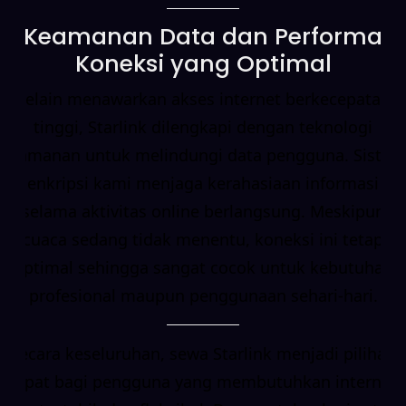
Keamanan Data dan Performa
Koneksi yang Optimal
Selain menawarkan akses internet berkecepatan
tinggi, Starlink dilengkapi dengan teknologi
keamanan untuk melindungi data pengguna. Sistem
enkripsi kami menjaga kerahasiaan informasi
selama aktivitas online berlangsung. Meskipun
cuaca sedang tidak menentu, koneksi ini tetap
optimal sehingga sangat cocok untuk kebutuhan
profesional maupun penggunaan sehari-hari.
Secara keseluruhan, sewa Starlink menjadi pilihan
tepat bagi pengguna yang membutuhkan internet