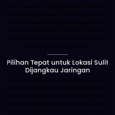
konser, pameran, hingga gathering. Terlebih lagi,
banyak perangkat dapat terhubung ke jaringan
secara bersamaan tanpa mengurangi kualitas
koneksi secara signifikan. Hasilnya, Anda dapat
memastikan seluruh kebutuhan internet selama
acara terpenuhi dengan baik.
Pilihan Tepat untuk Lokasi Sulit
Dijangkau Jaringan
Starlink menghadirkan akses internet di wilayah
yang sulit dijangkau oleh jaringan konvensional.
Karena tidak memerlukan infrastruktur BTS, Anda
dapat memanfaatkan layanan ini di daerah terpencil
maupun area dengan keterbatasan akses internet.