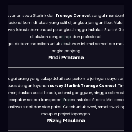
Layanan sewa Starlink dari
Transgo Connect
sangat membantu
operasional kami di lokasi yang sulit dijangkau jaringan fiber. Mulai dari
survey lokasi, rekomendasi perangkat, hingga instalasi Starlink Gen 3
dilakukan dengan rapi dan profesional.
Sangat direkomendasikan untuk kebutuhan internet sementara maupun
jangka panjang.
Andi Pratama
Sebagai orang yang cukup detail soal performa jaringan, saya sangat
puas dengan layanan
survey Starlink Transgo Connect
. Tim
menjelaskan posisi terbaik, potensi gangguan, hingga estimasi
kecepatan secara transparan. Proses instalasi Starlink Mini cepat,
hasilnya stabil dan siap pakai. Cocok untuk event, remote working,
maupun project lapangan.
Rizky Maulana