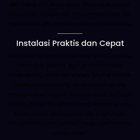
dan cepat, tim Anda dapat melakukan proses
komunikasi, kolaborasi, serta pengelolaan data
secara efektif untuk meningkatkan produktivitas.
Instalasi Praktis dan Cepat
Teknisi kami yang berpengalaman akan memasang
perangkat Starlink agar proses instalasi
berlangsung cepat dan efisien. Segera setelah
perangkat terpasang, Anda bisa langsung
menggunakan layanan internet untuk berbagai
aktivitas. Selain itu, sistem yang dirancang untuk
bekerja pada berbagai kondisi lingkungan
menjamin kualitas koneksi tetap stabil selama
penggunaan.