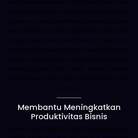
menghadirkan koneksi cepat dan stabil untuk
berbagai kebutuhan. Anda dapat menggunakan
layanan ini untuk mendukung kegiatan bisnis,
proyek lapangan, event, hingga kebutuhan pribadi
dengan paket sewa yang fleksibel. Selain itu,
Starlink menjangkau berbagai lokasi terpencil yang
belum memiliki akses internet optimal. Berkat
teknologi satelit orbit rendah, koneksi internet
tetap terjaga untuk menunjang aktivitas digital
Anda.
Membantu Meningkatkan
Produktivitas Bisnis
Internet yang cepat dan stabil memainkan peran
penting dalam mendukung aktivitas operasional