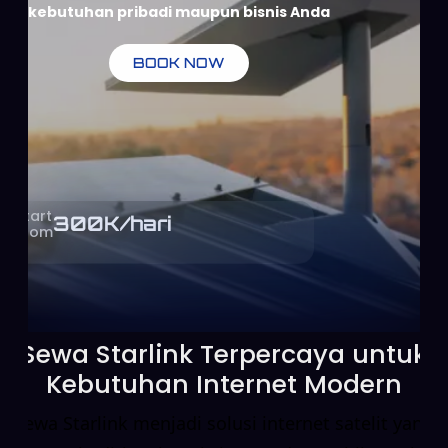
kebutuhan pribadi maupun bisnis Anda
BOOK NOW
Start
300
K/hari
From
Sewa Starlink Terpercaya untuk
Kebutuhan Internet Modern
Sewa Starlink menjadi solusi internet satelit yang