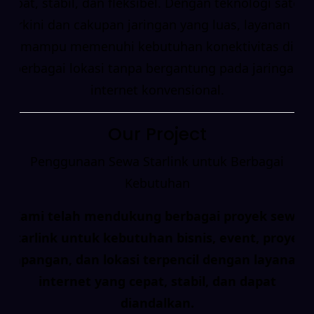
cepat, stabil, dan fleksibel. Dengan teknologi satelit
terkini dan cakupan jaringan yang luas, layanan ini
mampu memenuhi kebutuhan konektivitas di
berbagai lokasi tanpa bergantung pada jaringan
internet konvensional.
Our Project
Penggunaan Sewa Starlink untuk Berbagai
Kebutuhan
Kami telah mendukung berbagai proyek sewa
Starlink untuk kebutuhan bisnis, event, proyek
lapangan, dan lokasi terpencil dengan layanan
internet yang cepat, stabil, dan dapat
diandalkan.