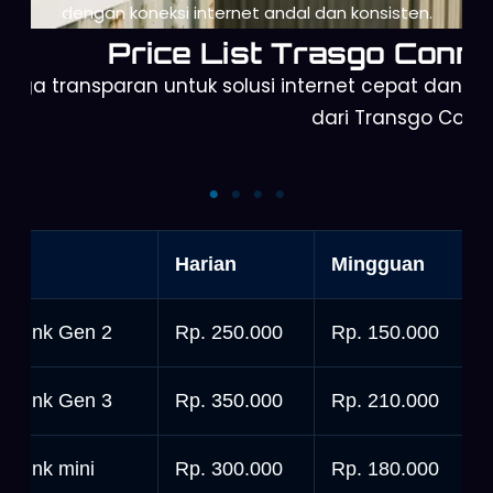
dengan koneksi internet andal dan konsisten.
Price List Trasgo Conne
arga transparan untuk solusi internet cepat dan a
dari Transgo Conn
Starlink Mini
Starlink Gen 3
nit
Harian
Mingguan
tarlink Gen 2
Rp. 250.000
Rp. 150.000
tarlink Gen 3
Rp. 350.000
Rp. 210.000
tarlink mini
Rp. 300.000
Rp. 180.000