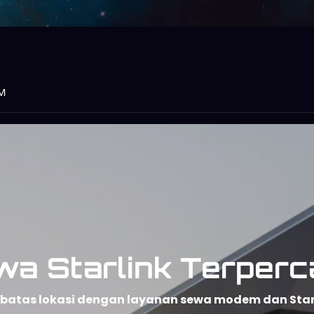
M
wa Starlink Terperc
npa batas lokasi dengan layanan sewa modem dan Sta