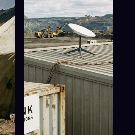
Starlink untuk Operasional
Perusahaan
Mendukung kerja remote dan kant
sementara dengan koneksi intern
andal dan konsisten.