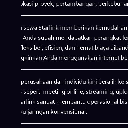
sinyal, lokasi proyek, pertambangan, perkebunan
Layanan sewa Starlink memberikan kemudahan b
Starlink, Anda sudah mendapatkan perangkat leng
karena fleksibel, efisien, dan hemat biaya diba
memungkinkan Anda menggunakan internet berke
Banyak perusahaan dan individu kini beralih ke 
aktivitas seperti meeting online, streaming, upl
Sewa Starlink sangat membantu operasional bisn
dijangkau jaringan konvensional.