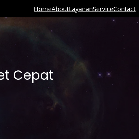
Home
About
Layanan
Service
Contact
et Cepat