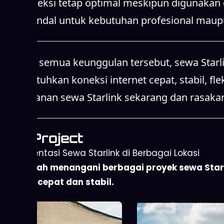
dan koneksi tetap optimal meskipun digunakan d
yang handal untuk kebutuhan profesional maupu
Dengan semua keunggulan tersebut, sewa Starlin
membutuhkan koneksi internet cepat, stabil, fle
Pilih layanan sewa Starlink sekarang dan rasaka
Our Project
Implementasi Sewa Starlink di Berbagai Lokasi
Kami telah menangani berbagai proyek sewa Starli
internet cepat dan stabil.