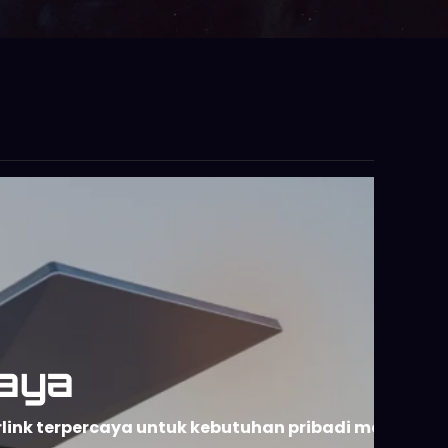
aya
rlink terpercaya untuk kebutuhan pribadi maupun