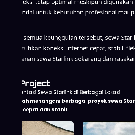
dan koneksi tetap optimal meskipun digunakan d
yang handal untuk kebutuhan profesional maupu
Dengan semua keunggulan tersebut, sewa Starlin
membutuhkan koneksi internet cepat, stabil, fle
Pilih layanan sewa Starlink sekarang dan rasaka
Our Project
Implementasi Sewa Starlink di Berbagai Lokasi
Kami telah menangani berbagai proyek sewa Starli
internet cepat dan stabil.