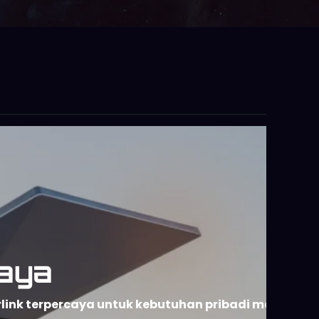
aya
rlink terpercaya untuk kebutuhan pribadi maupun