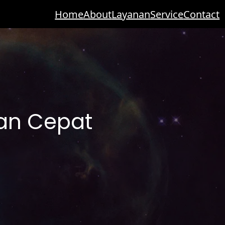
Home
About
Layanan
Service
Contact
gan Cepat