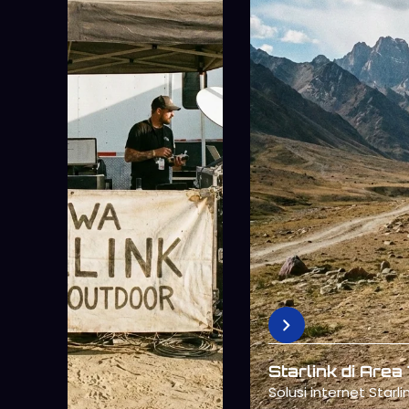
Starlink untuk 
Mendukung kerja rem
konsisten.