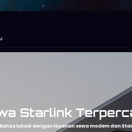
M
wa Starlink Terperc
npa batas lokasi dengan layanan sewa modem dan Sta