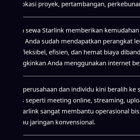
sinyal, lokasi proyek, pertambangan, perkebunan
Layanan sewa Starlink memberikan kemudahan b
Starlink, Anda sudah mendapatkan perangkat leng
karena fleksibel, efisien, dan hemat biaya diba
memungkinkan Anda menggunakan internet berke
Banyak perusahaan dan individu kini beralih ke 
aktivitas seperti meeting online, streaming, upl
Sewa Starlink sangat membantu operasional bisn
dijangkau jaringan konvensional.