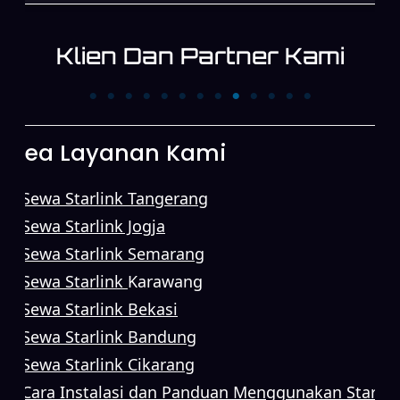
Klien Dan Partner Kami
PT. Trans News
PT. XINYI
Corpora
Area Layanan Kami
Sewa Starlink Tangerang
Sewa Starlink Jogja
Sewa Starlink Semarang
Sewa Starlink
Karawang
Sewa Starlink Bekasi
Sewa Starlink Bandung
Sewa Starlink Cikarang
Cara Instalasi dan Panduan Menggunakan Starlin