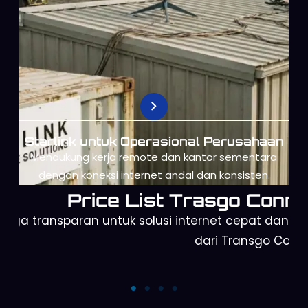
Starlink untuk Operasional Perusahaan
Mendukung kerja remote dan kantor sementara
dengan koneksi internet andal dan konsisten.
Price List Trasgo Conne
arga transparan untuk solusi internet cepat dan a
dari Transgo Conn
rbit Telkomsel
Starlink Mini