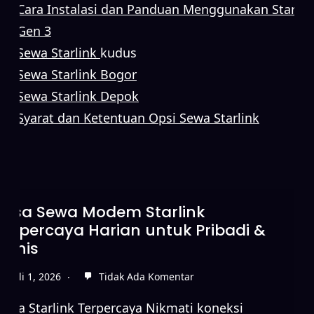
Cara Instalasi dan Panduan Menggunakan Starlin
Gen 3
Sewa Starlink
kudus
Sewa Starlink Bogor
Sewa Starlink Depok
Syarat dan Ketentuan Opsi Sewa Starlink
Jasa Sewa Modem Starlink
Terpercaya Harian untuk Pribadi &
Bisnis
Juli 1, 2026
Tidak Ada Komentar
Sewa Starlink Terpercaya Nikmati koneksi