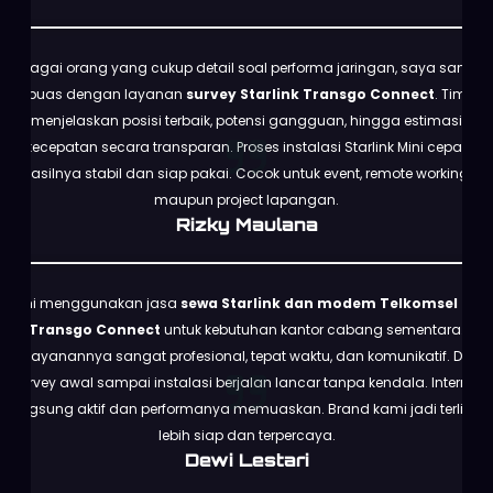
Sebagai orang yang cukup detail soal performa jaringan, saya sangat
puas dengan layanan
survey Starlink Transgo Connect
. Tim
menjelaskan posisi terbaik, potensi gangguan, hingga estimasi
kecepatan secara transparan. Proses instalasi Starlink Mini cepat,
hasilnya stabil dan siap pakai. Cocok untuk event, remote working,
maupun project lapangan.
Rizky Maulana
Kami menggunakan jasa
sewa Starlink dan modem Telkomsel dari
Transgo Connect
untuk kebutuhan kantor cabang sementara.
Pelayanannya sangat profesional, tepat waktu, dan komunikatif. Dari
survey awal sampai instalasi berjalan lancar tanpa kendala. Internet
langsung aktif dan performanya memuaskan. Brand kami jadi terlihat
lebih siap dan terpercaya.
Dewi Lestari