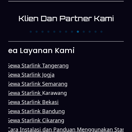
Klien Dan Partner Kami
PT. Trans News
PT. First Media News
Corpora
Area Layanan Kami
Sewa Starlink Tangerang
Sewa Starlink Jogja
Sewa Starlink Semarang
Sewa Starlink
Karawang
Sewa Starlink Bekasi
Sewa Starlink Bandung
Sewa Starlink Cikarang
Cara Instalasi dan Panduan Menggunakan Starlin