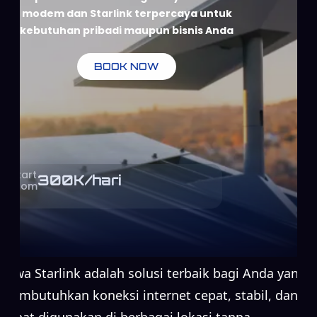
modem dan Starlink terpercaya untuk
kebutuhan pribadi maupun bisnis Anda
BOOK NOW
Start
300
K/hari
From
Sewa Starlink adalah solusi terbaik bagi Anda yang
membutuhkan koneksi internet cepat, stabil, dan
dapat digunakan di berbagai lokasi tanpa