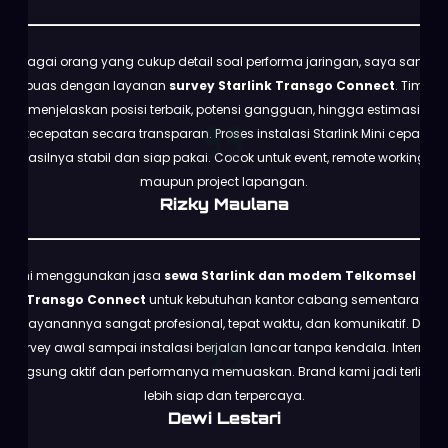
Sebagai orang yang cukup detail soal performa jaringan, saya sangat
puas dengan layanan
survey Starlink Transgo Connect
. Tim
menjelaskan posisi terbaik, potensi gangguan, hingga estimasi
kecepatan secara transparan. Proses instalasi Starlink Mini cepat,
hasilnya stabil dan siap pakai. Cocok untuk event, remote working,
maupun project lapangan.
Rizky Maulana
Kami menggunakan jasa
sewa Starlink dan modem Telkomsel dari
Transgo Connect
untuk kebutuhan kantor cabang sementara.
Pelayanannya sangat profesional, tepat waktu, dan komunikatif. Dari
survey awal sampai instalasi berjalan lancar tanpa kendala. Internet
langsung aktif dan performanya memuaskan. Brand kami jadi terlihat
lebih siap dan terpercaya.
Dewi Lestari