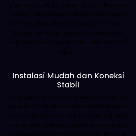
digital mereka. Mulai dari pendidikan, kesehatan,
konstruksi, pertambangan, hingga pariwisata yang
membutuhkan akses informasi secara cepat.
Dengan demikian, proses komunikasi dan
pengolahan data dapat berjalan lebih efektif dan
efisien.
Instalasi Mudah dan Koneksi
Stabil
Pemasangan Starlink dapat dilakukan dengan cepat
dan praktis. Tim teknisi akan membantu proses
instalasi agar layanan dapat langsung digunakan
tanpa kendala. Selain itu, sistem dirancang untuk
menjaga koneksi tetap stabil dalam berbagai