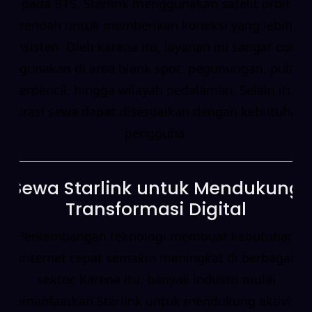
pada BTS, Starlink menggunakan satelit orbit
rendah untuk memberikan koneksi yang lebih
konsisten. Oleh karena itu, layanan ini sangat cocok
digunakan di area blank spot, pegunungan, pulau
terpencil, hingga wilayah pedalaman. Selain itu,
durasi sewa dapat disesuaikan dengan kebutuhan
pengguna.
Sewa Starlink untuk Mendukung
Transformasi Digital
Perkembangan teknologi membuat kebutuhan
internet cepat semakin meningkat di berbagai
sektor. Karena itu, banyak industri mulai
memanfaatkan Starlink untuk mendukung aktivitas