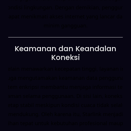
kondisi lingkungan. Dengan demikian, pengguna
dapat menikmati akses internet yang lancar dan
minim gangguan.
Keamanan dan Keandalan
Koneksi
Selain menawarkan kecepatan tinggi, layanan ini
juga mengutamakan keamanan data pengguna.
Sistem enkripsi membantu menjaga informasi tetap
aman selama penggunaan. Di sisi lain, koneksi
tetap stabil meskipun kondisi cuaca tidak selalu
mendukung. Oleh karena itu, Starlink menjadi
pilihan tepat untuk kebutuhan profesional maupun