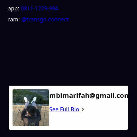
atsapp:
0811-1229-994
stagram:
@transgo.connect
mbimarifah@gmail.com
See Full Bio