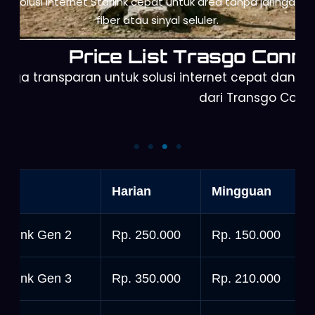
Mendukung kerja remote dan kantor sementara
dengan koneksi internet andal dan konsisten.
Price List Trasgo Conne
arga transparan untuk solusi internet cepat dan a
dari Transgo Conn
Starlink Gen 3
Starlink Gen 2
nit
Harian
Mingguan
tarlink Gen 2
Rp. 250.000
Rp. 150.000
tarlink Gen 3
Rp. 350.000
Rp. 210.000