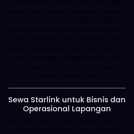
satelit dengan kecepatan tinggi yang dapat
digunakan untuk berbagai kebutuhan. Layanan ini
sangat cocok untuk bisnis, proyek lapangan, event,
hingga kebutuhan pribadi dengan sistem sewa yang
fleksibel. Jaringannya mampu menjangkau wilayah
terpencil, area dengan sinyal lemah, serta lokasi
yang belum terjangkau jaringan fiber optik. Dengan
teknologi satelit orbit rendah, koneksi tetap stabil
di berbagai kondisi lokasi.
Sewa Starlink untuk Bisnis dan
Operasional Lapangan
Dalam dunia bisnis, koneksi internet yang stabil
menjadi faktor penting untuk menunjang