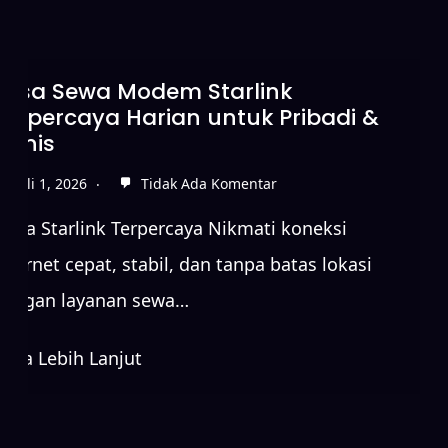
Jasa Sewa Modem Starlink
Terpercaya Harian untuk Pribadi &
Bisnis
Juli 1, 2026
Tidak Ada Komentar
Sewa Starlink Terpercaya Nikmati koneksi
internet cepat, stabil, dan tanpa batas lokasi
dengan layanan sewa…
Baca Lebih Lanjut