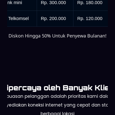
tarlink mini
Rp. 300.000
Rp. 180.000
rbit Telkomsel
Rp. 200.000
Rp. 120.000
Diskon Hingga 50% Untuk Penyewa Bulanan!
Dipercaya oleh Banyak Klien
Kepuasan pelanggan adalah prioritas kami dalam
enyediakan koneksi internet yang cepat dan stabil 
berbagai lokasi