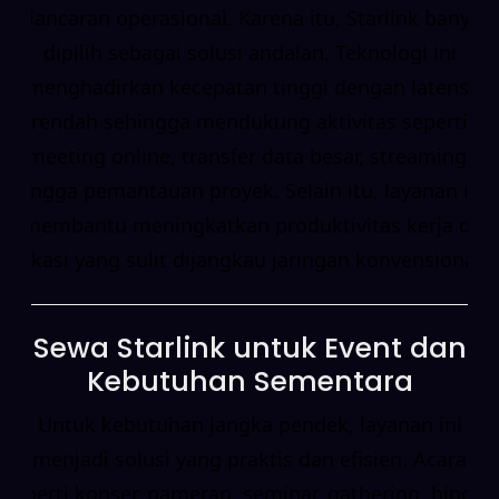
kelancaran operasional. Karena itu, Starlink banyak
dipilih sebagai solusi andalan. Teknologi ini
menghadirkan kecepatan tinggi dengan latensi
rendah sehingga mendukung aktivitas seperti
meeting online, transfer data besar, streaming,
hingga pemantauan proyek. Selain itu, layanan ini
membantu meningkatkan produktivitas kerja di
lokasi yang sulit dijangkau jaringan konvensional.
Sewa Starlink untuk Event dan
Kebutuhan Sementara
Untuk kebutuhan jangka pendek, layanan ini
menjadi solusi yang praktis dan efisien. Acara
seperti konser, pameran, seminar, gathering, hingga