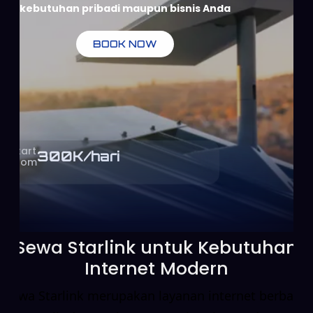
kebutuhan pribadi maupun bisnis Anda
BOOK NOW
Start
300
K/hari
From
Sewa Starlink untuk Kebutuhan
Internet Modern
Sewa Starlink merupakan layanan internet berbasis