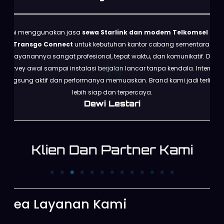
Kami menggunakan jasa
sewa Starlink dan modem Telkomsel dari
Transgo Connect
untuk kebutuhan kantor cabang sementara.
Pelayanannya sangat profesional, tepat waktu, dan komunikatif. Dari
survey awal sampai instalasi berjalan lancar tanpa kendala. Internet
langsung aktif dan performanya memuaskan. Brand kami jadi terlihat
lebih siap dan terpercaya.
Dewi Lestari
Klien Dan Partner Kami
PT. Ruang Raya
PT. Cipta Megaswara
Indonesia
Televisi Kompas TV
Area Layanan Kami