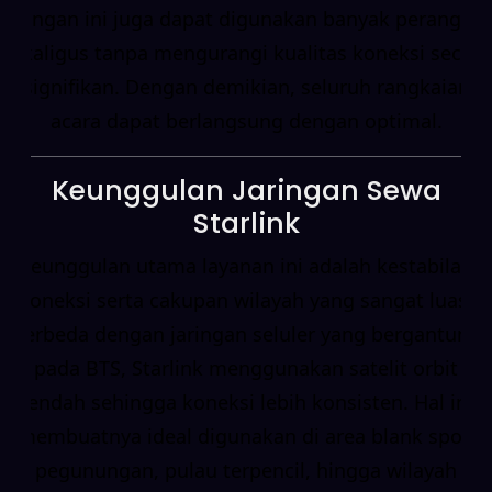
Jaringan ini juga dapat digunakan banyak perangkat
sekaligus tanpa mengurangi kualitas koneksi secara
signifikan. Dengan demikian, seluruh rangkaian
acara dapat berlangsung dengan optimal.
Keunggulan Jaringan Sewa
Starlink
Keunggulan utama layanan ini adalah kestabilan
koneksi serta cakupan wilayah yang sangat luas.
Berbeda dengan jaringan seluler yang bergantung
pada BTS, Starlink menggunakan satelit orbit
rendah sehingga koneksi lebih konsisten. Hal ini
membuatnya ideal digunakan di area blank spot,
pegunungan, pulau terpencil, hingga wilayah