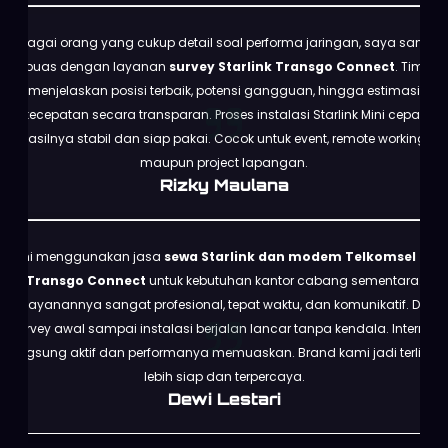
Sebagai orang yang cukup detail soal performa jaringan, saya sangat
puas dengan layanan
survey Starlink Transgo Connect
. Tim
menjelaskan posisi terbaik, potensi gangguan, hingga estimasi
kecepatan secara transparan. Proses instalasi Starlink Mini cepat,
hasilnya stabil dan siap pakai. Cocok untuk event, remote working,
maupun project lapangan.
Rizky Maulana
Kami menggunakan jasa
sewa Starlink dan modem Telkomsel dari
Transgo Connect
untuk kebutuhan kantor cabang sementara.
Pelayanannya sangat profesional, tepat waktu, dan komunikatif. Dari
survey awal sampai instalasi berjalan lancar tanpa kendala. Internet
langsung aktif dan performanya memuaskan. Brand kami jadi terlihat
lebih siap dan terpercaya.
Dewi Lestari