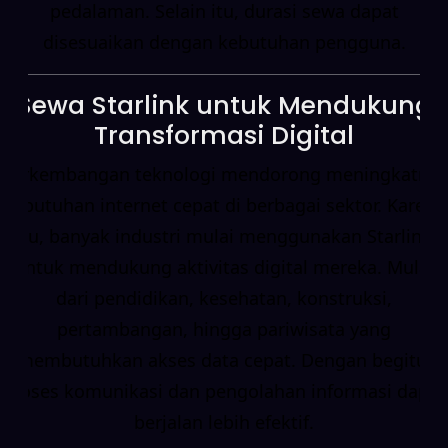
pedalaman. Selain itu, durasi sewa dapat
disesuaikan dengan kebutuhan pengguna.
Sewa Starlink untuk Mendukung
Transformasi Digital
Perkembangan teknologi mendorong meningkatnya
kebutuhan internet cepat di berbagai sektor. Karena
itu, banyak industri mulai menggunakan Starlink
untuk mendukung aktivitas digital mereka. Mulai
dari pendidikan, kesehatan, konstruksi,
pertambangan, hingga pariwisata yang
membutuhkan akses data cepat. Dengan begitu,
proses komunikasi dan pengolahan informasi dapat
berjalan lebih efektif.