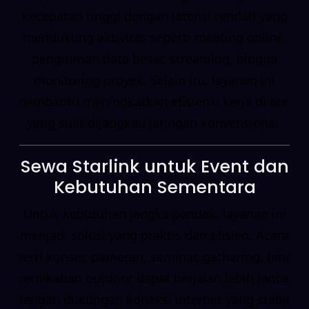
kecepatan tinggi dengan latensi rendah yang
mendukung aktivitas seperti meeting online,
pengiriman data besar, streaming, hingga
monitoring proyek. Selain itu, layanan ini
membantu meningkatkan efisiensi kerja di area
yang sulit dijangkau jaringan konvensional.
Sewa Starlink untuk Event dan
Kebutuhan Sementara
Untuk kebutuhan jangka pendek, layanan ini
menjadi solusi yang praktis dan efisien. Acara
seperti konser, pameran, seminar, gathering, hingga
pernikahan outdoor dapat berjalan lebih lancar
dengan dukungan koneksi internet yang stabil.