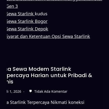
Gen 3
Sewa Starlink
kudus
Sewa Starlink Bogor
Sewa Starlink Depok
Syarat dan Ketentuan Opsi Sewa Starlink
Jasa Sewa Modem Starlink
Terpercaya Harian untuk Pribadi &
Bisnis
Juli 1, 2026
Tidak Ada Komentar
Sewa Starlink Terpercaya Nikmati koneksi