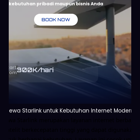
kebutuhan pribadi maupun bisnis Anda
BOOK NOW
Start
300
K/hari
From
Sewa Starlink untuk Kebutuhan Internet Modern
Sewa Starlink merupakan layanan internet berbasis
satelit berkecepatan tinggi yang dapat digunakan
untuk berbagai kebutuhan. Layanan ini cocok untuk