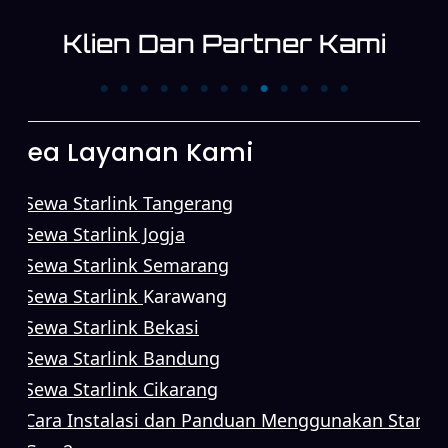
Klien Dan Partner Kami
PT. Trans News
PT. XINYI
Corpora
Area Layanan Kami
Sewa Starlink Tangerang
Sewa Starlink Jogja
Sewa Starlink Semarang
Sewa Starlink
Karawang
Sewa Starlink Bekasi
Sewa Starlink Bandung
Sewa Starlink Cikarang
Cara Instalasi dan Panduan Menggunakan Starlin