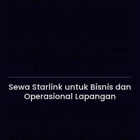
bisnis, proyek lapangan, event, hingga penggunaan
pribadi dengan sistem penyewaan yang fleksibel.
Jaringannya mampu menjangkau daerah terpencil,
wilayah dengan sinyal lemah, serta lokasi yang
belum terjangkau jaringan fiber optik. Dengan
dukungan satelit orbit rendah, koneksi tetap stabil
di berbagai kondisi tempat.
Sewa Starlink untuk Bisnis dan
Operasional Lapangan
Dalam dunia usaha, koneksi internet yang stabil
sangat penting untuk mendukung kelancaran
operasional. Oleh karena itu, Starlink menjadi salah
satu pilihan utama. Teknologi ini menyediakan