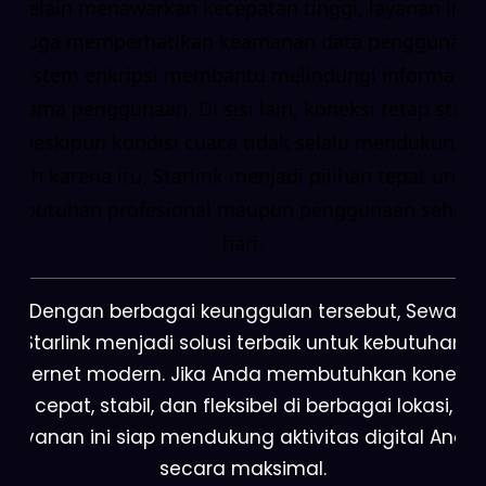
Selain menawarkan kecepatan tinggi, layanan ini
juga memperhatikan keamanan data pengguna.
Sistem enkripsi membantu melindungi informasi
selama penggunaan. Di sisi lain, koneksi tetap stabil
meskipun kondisi cuaca tidak selalu mendukung.
Oleh karena itu, Starlink menjadi pilihan tepat untuk
kebutuhan profesional maupun penggunaan sehari-
hari.
Dengan berbagai keunggulan tersebut, Sewa
Starlink menjadi solusi terbaik untuk kebutuhan
internet modern. Jika Anda membutuhkan koneksi
cepat, stabil, dan fleksibel di berbagai lokasi,
layanan ini siap mendukung aktivitas digital Anda
secara maksimal.