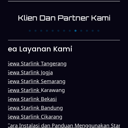
Klien Dan Partner Kami
PT. Trans News
PT. XINYI
Corpora
Area Layanan Kami
Sewa Starlink Tangerang
Sewa Starlink Jogja
Sewa Starlink Semarang
Sewa Starlink
Karawang
Sewa Starlink Bekasi
Sewa Starlink Bandung
Sewa Starlink Cikarang
Cara Instalasi dan Panduan Menggunakan Starlin