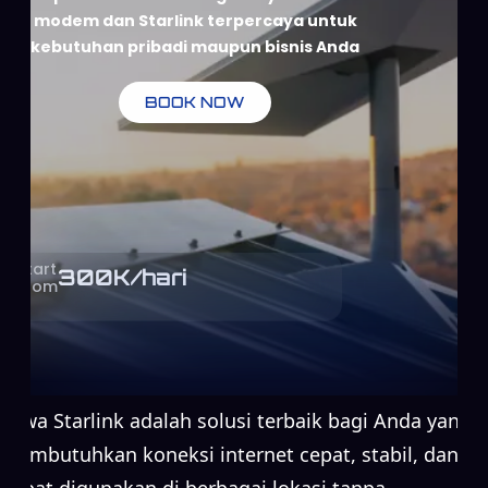
modem dan Starlink terpercaya untuk
kebutuhan pribadi maupun bisnis Anda
BOOK NOW
Start
300
K/hari
From
Sewa Starlink adalah solusi terbaik bagi Anda yang
membutuhkan koneksi internet cepat, stabil, dan
dapat digunakan di berbagai lokasi tanpa