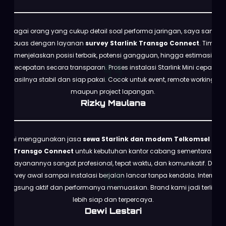
Sebagai orang yang cukup detail soal performa jaringan, saya sangat
puas dengan layanan
survey Starlink Transgo Connect
. Tim
menjelaskan posisi terbaik, potensi gangguan, hingga estimasi
kecepatan secara transparan. Proses instalasi Starlink Mini cepat,
hasilnya stabil dan siap pakai. Cocok untuk event, remote working,
maupun project lapangan.
Rizky Maulana
Kami menggunakan jasa
sewa Starlink dan modem Telkomsel dari
Transgo Connect
untuk kebutuhan kantor cabang sementara.
Pelayanannya sangat profesional, tepat waktu, dan komunikatif. Dari
survey awal sampai instalasi berjalan lancar tanpa kendala. Internet
langsung aktif dan performanya memuaskan. Brand kami jadi terlihat
lebih siap dan terpercaya.
Dewi Lestari