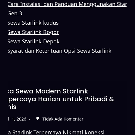
Cara Instalasi dan Panduan Menggunakan Starlin
Gen 3
Sewa Starlink
kudus
Sewa Starlink Bogor
Sewa Starlink Depok
Syarat dan Ketentuan Opsi Sewa Starlink
Jasa Sewa Modem Starlink
Terpercaya Harian untuk Pribadi &
Bisnis
Juli 1, 2026
Tidak Ada Komentar
Sewa Starlink Terpercaya Nikmati koneksi