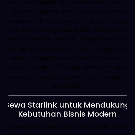
satelit yang menawarkan koneksi cepat dan stabil
untuk berbagai kebutuhan. Layanan ini dapat
digunakan untuk keperluan bisnis, proyek lapangan,
event, hingga penggunaan pribadi dengan sistem
sewa yang fleksibel. Selain itu, jaringannya mampu
menjangkau area terpencil, wilayah dengan sinyal
lemah, hingga lokasi yang belum terjangkau
jaringan fiber optik. Teknologi satelit orbit rendah
membuat koneksi tetap konsisten dan dapat
diandalkan.
Sewa Starlink untuk Mendukung
Kebutuhan Bisnis Modern
Kebutuhan internet yang stabil menjadi faktor
penting dalam menjalankan aktivitas bisnis. Starlink