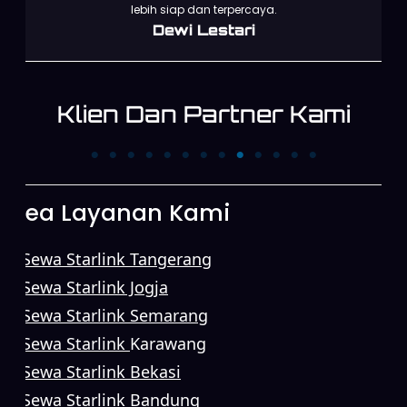
lebih siap dan terpercaya.
Dewi Lestari
Klien Dan Partner Kami
PT. Trans News
PT. First Media New
Corpora
Area Layanan Kami
Sewa Starlink Tangerang
Sewa Starlink Jogja
Sewa Starlink Semarang
Sewa Starlink
Karawang
Sewa Starlink Bekasi
Sewa Starlink Bandung