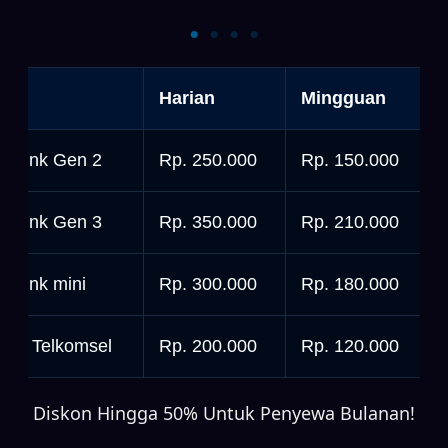
Starlink Mini
Starlink Gen 3
nit
Harian
Mingguan
tarlink Gen 2
Rp. 250.000
Rp. 150.000
tarlink Gen 3
Rp. 350.000
Rp. 210.000
tarlink mini
Rp. 300.000
Rp. 180.000
rbit Telkomsel
Rp. 200.000
Rp. 120.000
Diskon Hingga 50% Untuk Penyewa Bulanan!