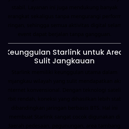
stabil. Layanan ini juga mendukung banyak
perangkat sekaligus tanpa mengurangi performa
jaringan, sehingga semua aktivitas digital selama
event dapat berjalan tanpa gangguan.
Keunggulan Starlink untuk Area
Sulit Jangkauan
Starlink memiliki keunggulan utama dalam
menjangkau wilayah yang sulit mendapatkan akses
internet konvensional. Dengan teknologi satelit
orbit rendah, koneksi yang dihasilkan lebih stabil
dibandingkan jaringan berbasis BTS. Hal ini
membuat Starlink sangat cocok digunakan di
daerah pedesaan, pegunungan, area tambang,