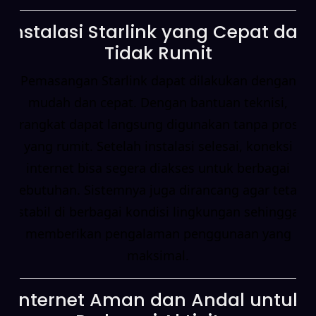
Instalasi Starlink yang Cepat dan
Tidak Rumit
Pemasangan Starlink dapat dilakukan dengan
mudah dan cepat. Dengan bantuan teknisi,
perangkat dapat langsung digunakan tanpa proses
yang rumit. Setelah instalasi selesai, koneksi
internet bisa segera diakses untuk berbagai
kebutuhan. Sistemnya juga dirancang agar tetap
stabil di berbagai kondisi lingkungan sehingga
memberikan pengalaman penggunaan yang
maksimal.
Internet Aman dan Andal untuk