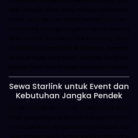
hadir sebagai solusi yang mampu memberikan
koneksi cepat dengan latensi rendah. Layanan ini
mendukung berbagai kegiatan seperti meeting
online, transfer data besar, live streaming, hingga
monitoring operasional di lapangan. Dengan
kualitas jaringan yang stabil, aktivitas bisnis dapat
berjalan lebih efektif tanpa hambatan koneksi.
Sewa Starlink untuk Event dan
Kebutuhan Jangka Pendek
Untuk kebutuhan sementara, Sewa Starlink menjadi
pilihan yang sangat praktis. Acara seperti konser,
seminar, pameran, hingga wedding outdoor dapat
berjalan dengan lancar berkat koneksi internet yang