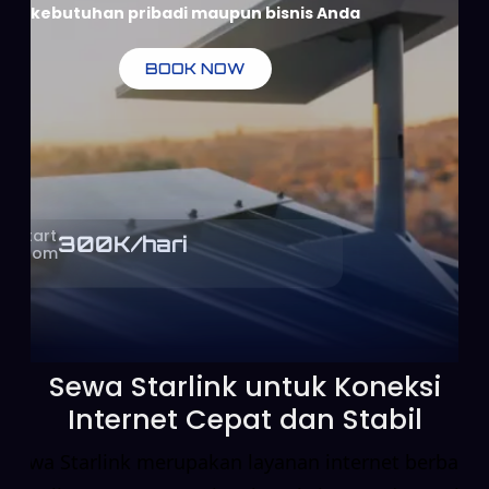
kebutuhan pribadi maupun bisnis Anda
BOOK NOW
Start
300
K/hari
From
Sewa Starlink untuk Koneksi
Internet Cepat dan Stabil
Sewa Starlink merupakan layanan internet berbasis