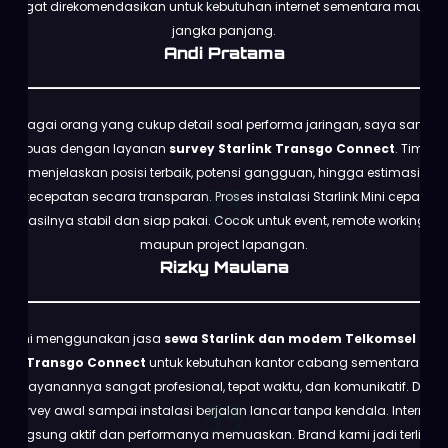
Sangat direkomendasikan untuk kebutuhan internet sementara maupun
jangka panjang.
Andi Pratama
Sebagai orang yang cukup detail soal performa jaringan, saya sangat
puas dengan layanan
survey Starlink Transgo Connect
. Tim
menjelaskan posisi terbaik, potensi gangguan, hingga estimasi
kecepatan secara transparan. Proses instalasi Starlink Mini cepat,
hasilnya stabil dan siap pakai. Cocok untuk event, remote working,
maupun project lapangan.
Rizky Maulana
Kami menggunakan jasa
sewa Starlink dan modem Telkomsel dari
Transgo Connect
untuk kebutuhan kantor cabang sementara.
Pelayanannya sangat profesional, tepat waktu, dan komunikatif. Dari
survey awal sampai instalasi berjalan lancar tanpa kendala. Internet
langsung aktif dan performanya memuaskan. Brand kami jadi terlihat