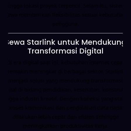
hingga lokasi proyek terpencil. Selain itu, sistem
sewa memberikan fleksibilitas sesuai kebutuhan
pengguna.
Sewa Starlink untuk Mendukung
Transformasi Digital
Di era digital saat ini, kebutuhan internet cepat
semakin meningkat di berbagai sektor. Starlink
menjadi solusi yang mendukung transformasi
digital di bidang pendidikan, kesehatan, konstruksi,
hingga industri kreatif. Dengan koneksi yang stabil,
proses komunikasi dan pengolahan data dapat
dilakukan lebih cepat dan efisien sehingga
meningkatkan produktivitas kerja.