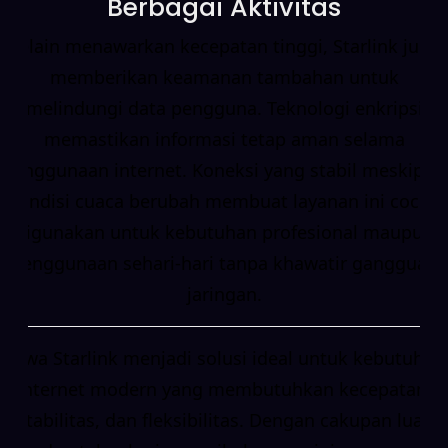
Berbagai Aktivitas
Selain menawarkan kecepatan tinggi, Starlink juga
memberikan keamanan tambahan untuk
melindungi data pengguna. Teknologi enkripsi
memastikan informasi tetap aman selama
penggunaan internet. Koneksi yang stabil meskipun
kondisi cuaca berubah membuat layanan ini cocok
digunakan untuk kebutuhan profesional maupun
penggunaan sehari-hari tanpa khawatir gangguan
jaringan.
Sewa Starlink menjadi solusi ideal untuk kebutuhan
internet modern yang membutuhkan kecepatan,
stabilitas, dan fleksibilitas. Dengan cakupan luas