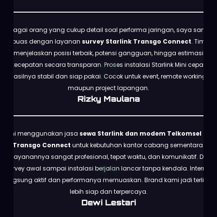
Sebagai orang yang cukup detail soal performa jaringan, saya sangat
puas dengan layanan
survey Starlink Transgo Connect
. Tim
menjelaskan posisi terbaik, potensi gangguan, hingga estimasi
kecepatan secara transparan. Proses instalasi Starlink Mini cepat,
hasilnya stabil dan siap pakai. Cocok untuk event, remote working,
maupun project lapangan.
Rizky Maulana
Kami menggunakan jasa
sewa Starlink dan modem Telkomsel dari
Transgo Connect
untuk kebutuhan kantor cabang sementara.
Pelayanannya sangat profesional, tepat waktu, dan komunikatif. Dari
survey awal sampai instalasi berjalan lancar tanpa kendala. Internet
langsung aktif dan performanya memuaskan. Brand kami jadi terlihat
lebih siap dan terpercaya.
Dewi Lestari