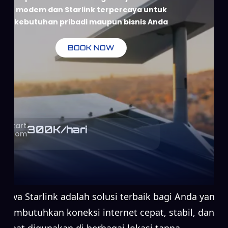
modem dan Starlink terpercaya untuk
kebutuhan pribadi maupun bisnis Anda
BOOK NOW
Start
300
K/hari
From
Sewa Starlink adalah solusi terbaik bagi Anda yang
membutuhkan koneksi internet cepat, stabil, dan
dapat digunakan di berbagai lokasi tanpa