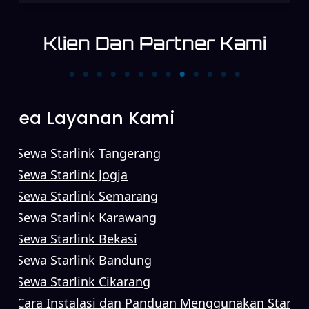
Klien Dan Partner Kami
PT. Trans News
PT. XINYI
Corpora
Area Layanan Kami
Sewa Starlink Tangerang
Sewa Starlink Jogja
Sewa Starlink Semarang
Sewa Starlink
Karawang
Sewa Starlink Bekasi
Sewa Starlink Bandung
Sewa Starlink Cikarang
Cara Instalasi dan Panduan Menggunakan Starlin