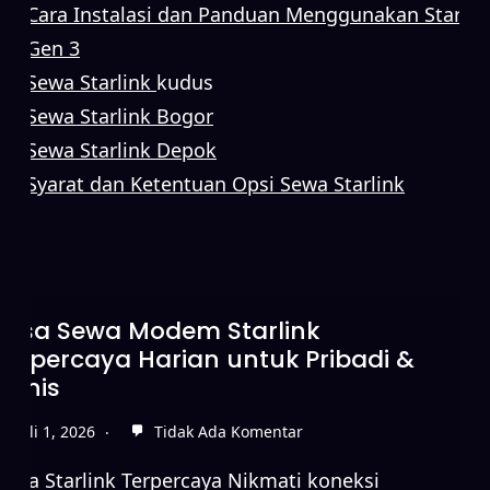
Cara Instalasi dan Panduan Menggunakan Starlin
Gen 3
Sewa Starlink
kudus
Sewa Starlink Bogor
Sewa Starlink Depok
Syarat dan Ketentuan Opsi Sewa Starlink
Jasa Sewa Modem Starlink
Terpercaya Harian untuk Pribadi &
Bisnis
Juli 1, 2026
Tidak Ada Komentar
Sewa Starlink Terpercaya Nikmati koneksi