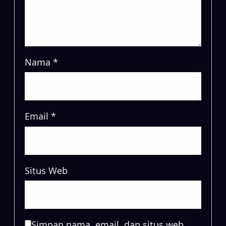
Nama
*
Email
*
Situs Web
Simpan nama, email, dan situs web