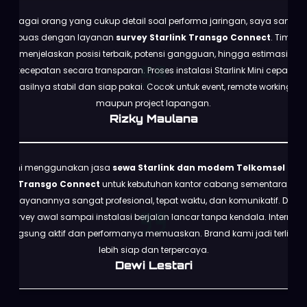
Sebagai orang yang cukup detail soal performa jaringan, saya sangat
puas dengan layanan
survey Starlink Transgo Connect
. Tim
menjelaskan posisi terbaik, potensi gangguan, hingga estimasi
kecepatan secara transparan. Proses instalasi Starlink Mini cepat,
hasilnya stabil dan siap pakai. Cocok untuk event, remote working,
maupun project lapangan.
Rizky Maulana
Kami menggunakan jasa
sewa Starlink dan modem Telkomsel dari
Transgo Connect
untuk kebutuhan kantor cabang sementara.
Pelayanannya sangat profesional, tepat waktu, dan komunikatif. Dari
survey awal sampai instalasi berjalan lancar tanpa kendala. Internet
langsung aktif dan performanya memuaskan. Brand kami jadi terlihat
lebih siap dan terpercaya.
Dewi Lestari