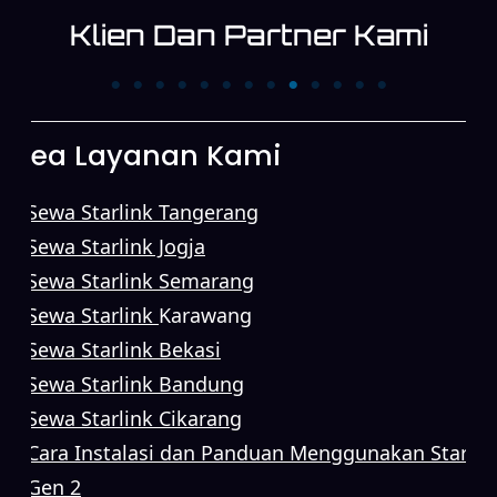
Klien Dan Partner Kami
PT. Trans News
PT. First Media News
Corpora
Area Layanan Kami
Sewa Starlink Tangerang
Sewa Starlink Jogja
Sewa Starlink Semarang
Sewa Starlink
Karawang
Sewa Starlink Bekasi
Sewa Starlink Bandung
Sewa Starlink Cikarang
Cara Instalasi dan Panduan Menggunakan Starlin
Gen 2