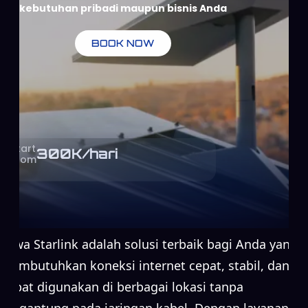
kebutuhan pribadi maupun bisnis Anda
BOOK NOW
Start
300
K/hari
From
Sewa Starlink adalah solusi terbaik bagi Anda yang
membutuhkan koneksi internet cepat, stabil, dan
dapat digunakan di berbagai lokasi tanpa
bergantung pada jaringan kabel. Dengan layanan