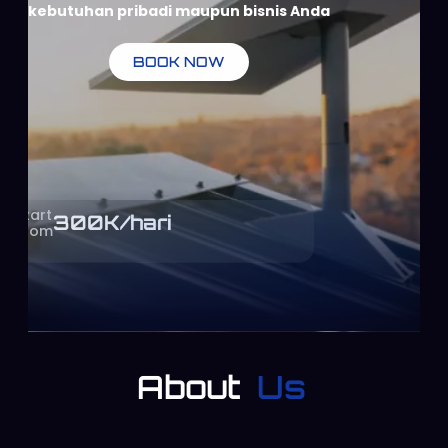
kebutuhan pribadi maupun bisnis Anda
BOOK NOW
Start
300
K/hari
From
About
Us