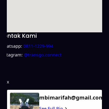
Kontak Kami
Whatsapp:
0811-1229-994
Instagram:
@transgo.connect
x
mbimarifah@gmail.com
See Full Bio