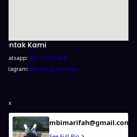
Kontak Kami
Whatsapp:
0811-1229-994
Instagram:
@transgo.connect
x
mbimarifah@gmail.com
See Full Bio