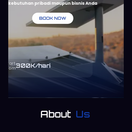
kebutuhan pribadi maupun bisnis Anda
BOOK NOW
Start
300
K/hari
From
About
Us