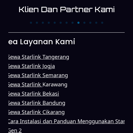
Klien Dan Partner Kami
PT. Trans News
PT. First Media News
Corpora
Area Layanan Kami
Sewa Starlink Tangerang
Sewa Starlink Jogja
Sewa Starlink Semarang
Sewa Starlink
Karawang
Sewa Starlink Bekasi
Sewa Starlink Bandung
Sewa Starlink Cikarang
Cara Instalasi dan Panduan Menggunakan Starlin
Gen 2