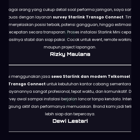
Sebagai orang yang cukup detail soal performa jaringan, saya sangat
puas dengan layanan
survey Starlink Transgo Connect
. Tim
menjelaskan posisi terbaik, potensi gangguan, hingga estimasi
kecepatan secara transparan. Proses instalasi Starlink Mini cepat,
hasilnya stabil dan siap pakai. Cocok untuk event, remote working,
maupun project lapangan.
Rizky Maulana
Kami menggunakan jasa
sewa Starlink dan modem Telkomsel dari
Transgo Connect
untuk kebutuhan kantor cabang sementara.
Pelayanannya sangat profesional, tepat waktu, dan komunikatif. Dari
survey awal sampai instalasi berjalan lancar tanpa kendala. Internet
langsung aktif dan performanya memuaskan. Brand kami jadi terlihat
lebih siap dan terpercaya.
Dewi Lestari