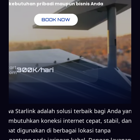
kebutuhan pribadi maupun bisnis Anda
BOOK NOW
Start
300
K/hari
From
Sewa Starlink adalah solusi terbaik bagi Anda yang
membutuhkan koneksi internet cepat, stabil, dan
dapat digunakan di berbagai lokasi tanpa
bergantung pada jaringan kabel. Dengan layanan