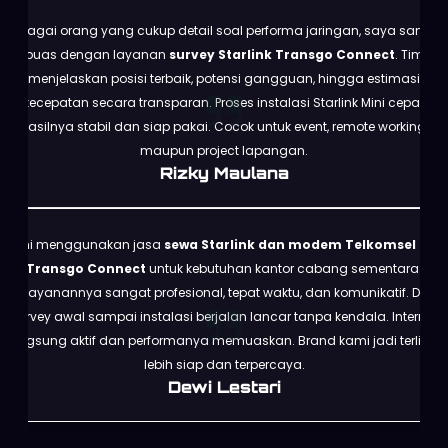
Sebagai orang yang cukup detail soal performa jaringan, saya sangat
puas dengan layanan
survey Starlink Transgo Connect
. Tim
menjelaskan posisi terbaik, potensi gangguan, hingga estimasi
kecepatan secara transparan. Proses instalasi Starlink Mini cepat,
hasilnya stabil dan siap pakai. Cocok untuk event, remote working,
maupun project lapangan.
Rizky Maulana
Kami menggunakan jasa
sewa Starlink dan modem Telkomsel dari
Transgo Connect
untuk kebutuhan kantor cabang sementara.
Pelayanannya sangat profesional, tepat waktu, dan komunikatif. Dari
survey awal sampai instalasi berjalan lancar tanpa kendala. Internet
langsung aktif dan performanya memuaskan. Brand kami jadi terlihat
lebih siap dan terpercaya.
Dewi Lestari