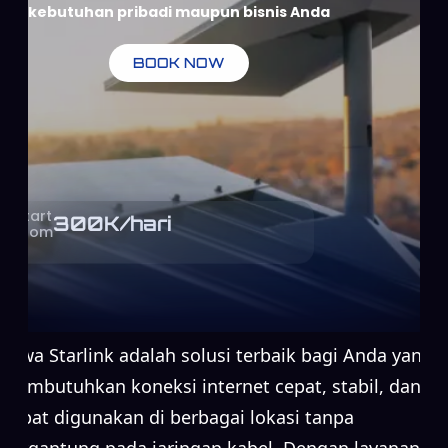
kebutuhan pribadi maupun bisnis Anda
BOOK NOW
Start
300
K/hari
From
Sewa Starlink adalah solusi terbaik bagi Anda yang
membutuhkan koneksi internet cepat, stabil, dan
dapat digunakan di berbagai lokasi tanpa
bergantung pada jaringan kabel. Dengan layanan