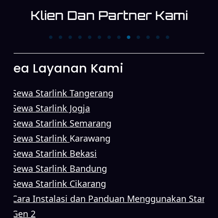
Klien Dan Partner Kami
PT. Trans News
PT. First Media News
Corpora
Area Layanan Kami
Sewa Starlink Tangerang
Sewa Starlink Jogja
Sewa Starlink Semarang
Sewa Starlink
Karawang
Sewa Starlink Bekasi
Sewa Starlink Bandung
Sewa Starlink Cikarang
Cara Instalasi dan Panduan Menggunakan Starlin
Gen 2