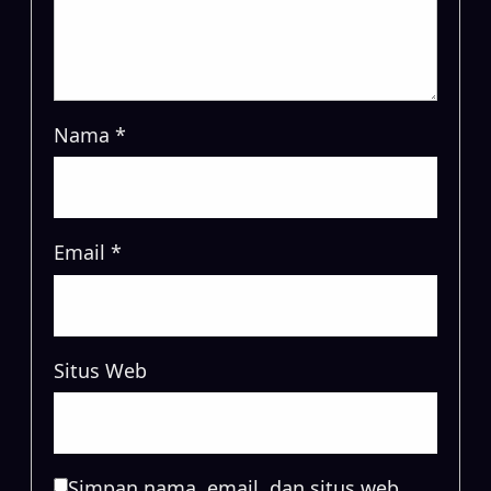
Nama
*
Email
*
Situs Web
Simpan nama, email, dan situs web