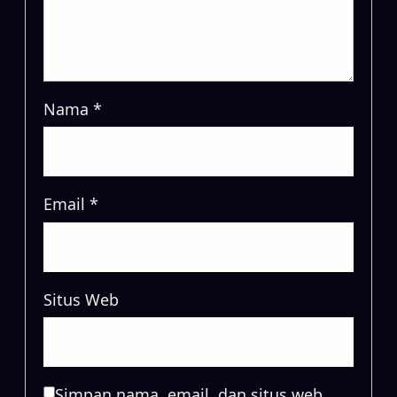
Nama
*
Email
*
Situs Web
Simpan nama, email, dan situs web