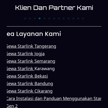
Klien Dan Partner Kami
PT. KATAMEDIA
PT Allgrand Power
INDONESIA
Source Investment
Area Layanan Kami
Sewa Starlink Tangerang
Sewa Starlink Jogja
Sewa Starlink Semarang
Sewa Starlink
Karawang
Sewa Starlink Bekasi
Sewa Starlink Bandung
Sewa Starlink Cikarang
Cara Instalasi dan Panduan Menggunakan Starlin
Gen 2