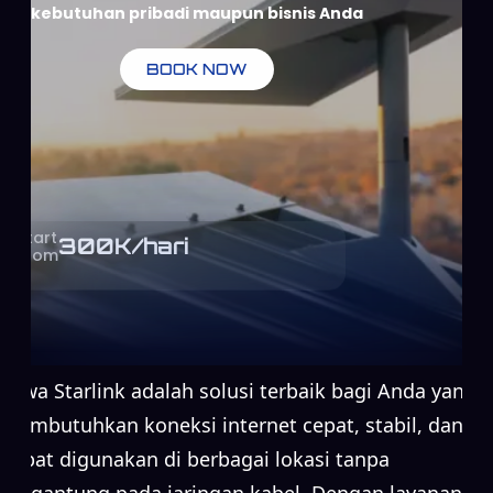
kebutuhan pribadi maupun bisnis Anda
BOOK NOW
Start
300
K/hari
From
Sewa Starlink adalah solusi terbaik bagi Anda yang
membutuhkan koneksi internet cepat, stabil, dan
dapat digunakan di berbagai lokasi tanpa
bergantung pada jaringan kabel. Dengan layanan