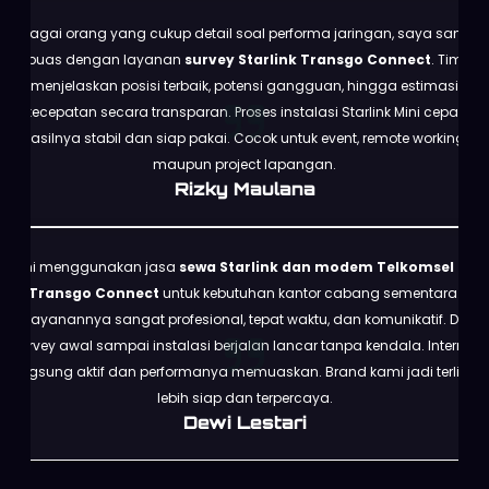
Sebagai orang yang cukup detail soal performa jaringan, saya sangat
puas dengan layanan
survey Starlink Transgo Connect
. Tim
menjelaskan posisi terbaik, potensi gangguan, hingga estimasi
kecepatan secara transparan. Proses instalasi Starlink Mini cepat,
hasilnya stabil dan siap pakai. Cocok untuk event, remote working,
maupun project lapangan.
Rizky Maulana
Kami menggunakan jasa
sewa Starlink dan modem Telkomsel dari
Transgo Connect
untuk kebutuhan kantor cabang sementara.
Pelayanannya sangat profesional, tepat waktu, dan komunikatif. Dari
survey awal sampai instalasi berjalan lancar tanpa kendala. Internet
langsung aktif dan performanya memuaskan. Brand kami jadi terlihat
lebih siap dan terpercaya.
Dewi Lestari