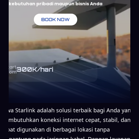
kebutuhan pribadi maupun bisnis Anda
BOOK NOW
Start
300
K/hari
From
Sewa Starlink adalah solusi terbaik bagi Anda yang
membutuhkan koneksi internet cepat, stabil, dan
dapat digunakan di berbagai lokasi tanpa
bergantung pada jaringan kabel. Dengan layanan