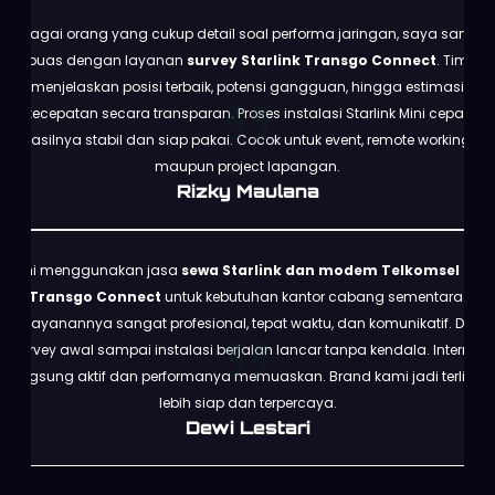
Sebagai orang yang cukup detail soal performa jaringan, saya sangat
puas dengan layanan
survey Starlink Transgo Connect
. Tim
menjelaskan posisi terbaik, potensi gangguan, hingga estimasi
kecepatan secara transparan. Proses instalasi Starlink Mini cepat,
hasilnya stabil dan siap pakai. Cocok untuk event, remote working,
maupun project lapangan.
Rizky Maulana
Kami menggunakan jasa
sewa Starlink dan modem Telkomsel dari
Transgo Connect
untuk kebutuhan kantor cabang sementara.
Pelayanannya sangat profesional, tepat waktu, dan komunikatif. Dari
survey awal sampai instalasi berjalan lancar tanpa kendala. Internet
langsung aktif dan performanya memuaskan. Brand kami jadi terlihat
lebih siap dan terpercaya.
Dewi Lestari