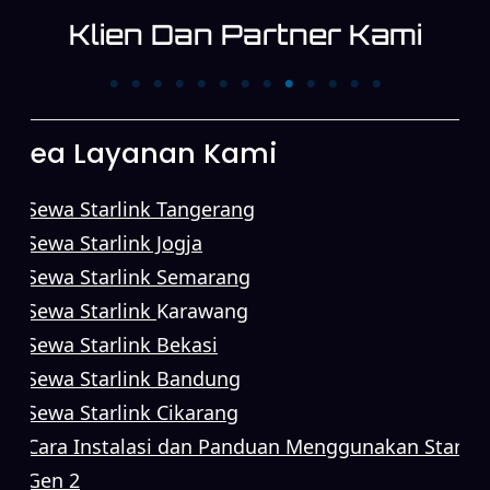
Klien Dan Partner Kami
PT. Trans News
PT. First Media News
Corpora
Area Layanan Kami
Sewa Starlink Tangerang
Sewa Starlink Jogja
Sewa Starlink Semarang
Sewa Starlink
Karawang
Sewa Starlink Bekasi
Sewa Starlink Bandung
Sewa Starlink Cikarang
Cara Instalasi dan Panduan Menggunakan Starlin
Gen 2