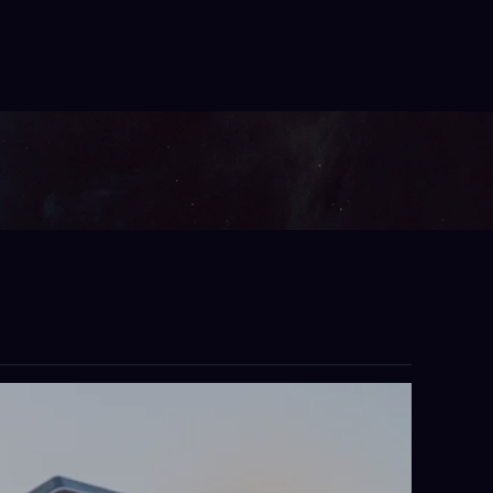
aya
rlink terpercaya untuk kebutuhan pribadi maupun