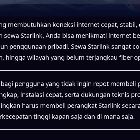
, hingga wilayah yang belum terjangkau fiber op
agi pengguna yang tidak ingin repot membeli p
kap, instalasi cepat, serta dukungan teknis prof
ndingkan harus membeli perangkat Starlink secara
cepatan tinggi kapan saja dan di mana saja.
sewa Starlink karena keunggulan koneksi yang st
oad data besar, monitoring proyek, hingga sistem
is yang membutuhkan internet nonstop dan berkua