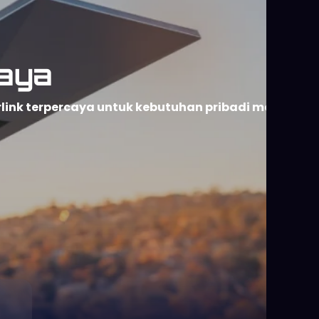
 dan dapat digunakan di berbagai lokasi tanpa
basis satelit berkecepatan tinggi untuk
cok digunakan di daerah terpencil, area minim