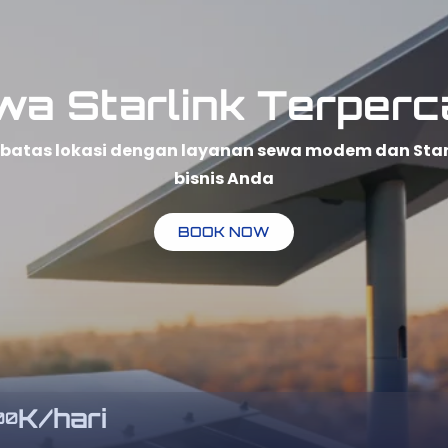
bisnis Anda
BOOK NOW
K/hari
00
ang membutuhkan koneksi internet cepat, stabil,
sewa Starlink, Anda bisa menikmati internet ber
un penggunaan pribadi. Sewa Starlink sangat co