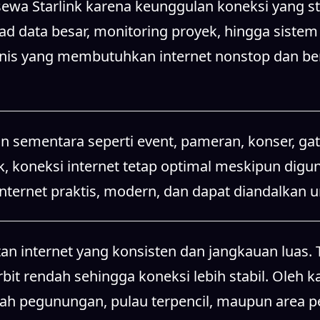
n sementara seperti event, pameran, konser, gat
k, koneksi internet tetap optimal meskipun dig
 internet praktis, modern, dan dapat diandalkan
n internet yang konsisten dan jangkauan luas. T
it rendah sehingga koneksi lebih stabil. Oleh ka
rah pegunungan, pulau terpencil, maupun area 
 juga mendapatkan fleksibilitas durasi penggun
 kebutuhan Anda. Fleksibilitas ini membuat sewa
da hanya perlu fokus menggunakan internet, sem