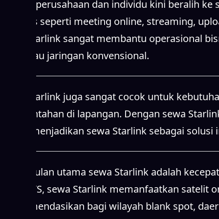
Sewa Starlink juga sangat cocok untuk kebutuha
pemerintahan di lapangan. Dengan sewa Starlin
Hal ini menjadikan sewa Starlink sebagai solusi
Keunggulan utama sewa Starlink adalah kecepata
pada BTS, sewa Starlink memanfaatkan satelit orb
direkomendasikan bagi wilayah blank spot, dae
internet cepat.
Dengan menggunakan layanan sewa Starlink, Anda
mingguan, bulanan, hingga jangka panjang sesuai
dan efisien tanpa komitmen jangka panjang. An