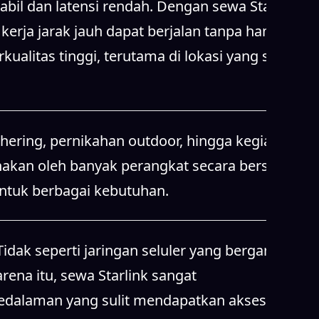
hering, pernikahan outdoor, hingga kegiatan
unakan oleh banyak perangkat secara bersamaan.
 untuk berbagai kebutuhan.
idak seperti jaringan seluler yang bergantung
rena itu, sewa Starlink sangat
pedalaman yang sulit mendapatkan akses
aan. Sewa Starlink tersedia untuk harian,
 Starlink menjadi solusi internet yang praktis
entara urusan teknis ditangani oleh penyedia