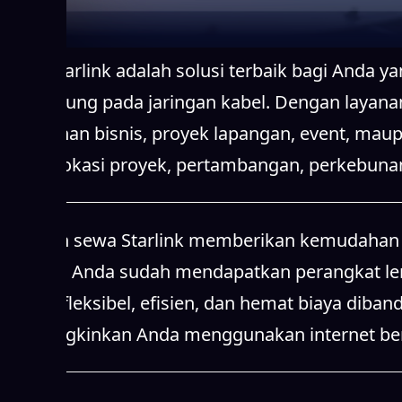
sinyal, lokasi proyek, pertambangan, perkebunan
Layanan sewa Starlink memberikan kemudahan b
Starlink, Anda sudah mendapatkan perangkat leng
karena fleksibel, efisien, dan hemat biaya diba
memungkinkan Anda menggunakan internet berke
Banyak perusahaan dan individu kini beralih ke 
aktivitas seperti meeting online, streaming, upl
Sewa Starlink sangat membantu operasional bisn
dijangkau jaringan konvensional.