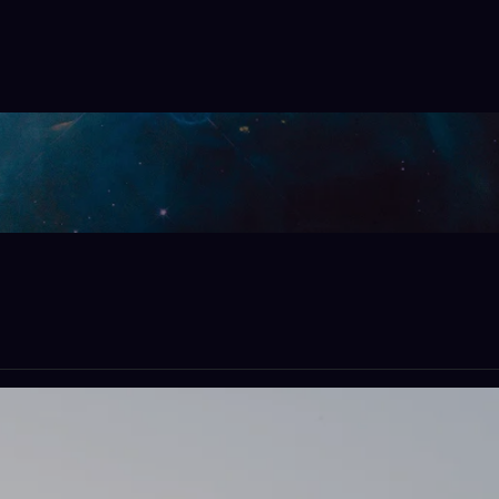
wa Starlink Terperc
npa batas lokasi dengan layanan sewa modem dan Sta