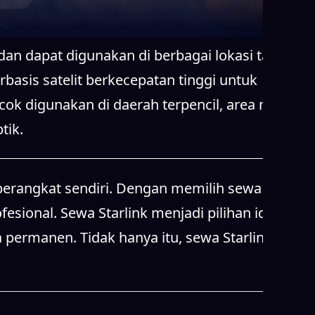
tik.
erangkat sendiri. Dengan memilih sewa
esional. Sewa Starlink menjadi pilihan ideal
 permanen. Tidak hanya itu, sewa Starlink juga
abil dan latensi rendah. Dengan sewa Starlink,
 kerja jarak jauh dapat berjalan tanpa hambatan.
litas tinggi, terutama di lokasi yang sulit