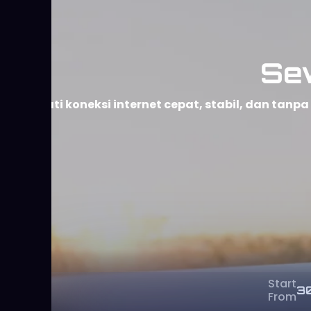
Start
3
From
Sewa Starlink adalah solusi terbaik bagi Anda y
bergantung pada jaringan kabel. Dengan layanan 
kebutuhan bisnis, proyek lapangan, event, maup