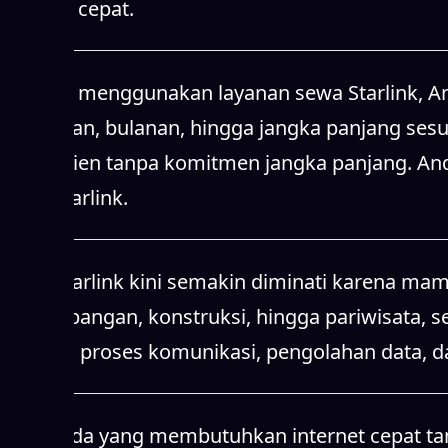
sewa Starlink.
Sewa Starlink kini semakin diminati karena mamp
pertambangan, konstruksi, hingga pariwisata,
Starlink, proses komunikasi, pengolahan data, d
Bagi Anda yang membutuhkan internet cepat tanpa
mudah, sehingga dapat langsung digunakan ta
teknologi satelit terbaru yang mampu menjangk
Tidak hanya cepat dan stabil, sewa Starlink ju