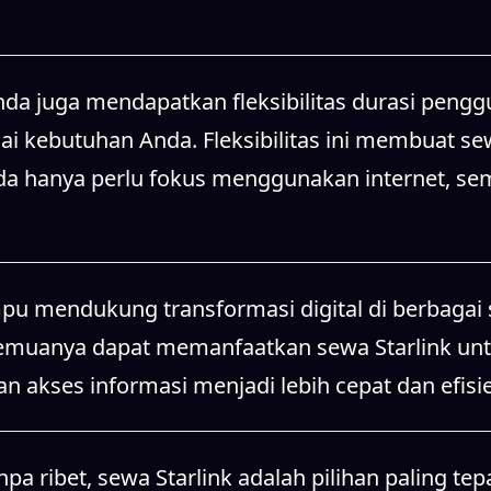
u mendukung transformasi digital di berbagai se
 semuanya dapat memanfaatkan sewa Starlink un
an akses informasi menjadi lebih cepat dan efisi
 ribet, sewa Starlink adalah pilihan paling tepa
npa waktu tunggu lama. Sewa Starlink memberi
au hampir seluruh wilayah Indonesia.
ga memberikan keamanan koneksi yang baik. Denga