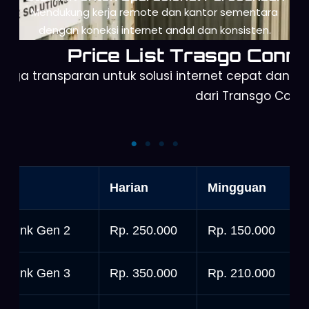
Mendukung kerja remote dan kantor sementara
dengan koneksi internet andal dan konsisten.
Price List Trasgo Conne
arga transparan untuk solusi internet cepat dan a
dari Transgo Conn
Starlink Mini
Starlink Gen 3
nit
Harian
Mingguan
tarlink Gen 2
Rp. 250.000
Rp. 150.000
tarlink Gen 3
Rp. 350.000
Rp. 210.000