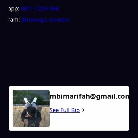
atsapp:
0811-1229-994
stagram:
@transgo.connect
mbimarifah@gmail.com
See Full Bio