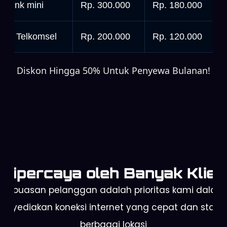
tarlink mini
Rp. 300.000
Rp. 180.000
rbit Telkomsel
Rp. 200.000
Rp. 120.000
Diskon Hingga 50% Untuk Penyewa Bulanan!
Dipercaya oleh Banyak Klien
Kepuasan pelanggan adalah prioritas kami dalam
enyediakan koneksi internet yang cepat dan stabil 
berbagai lokasi