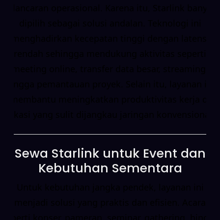
kelancaran operasional. Karena itu, Starlink banyak
dipilih sebagai solusi andalan. Teknologi ini
menghadirkan kecepatan tinggi dengan latensi
rendah sehingga mendukung aktivitas seperti
meeting online, transfer data besar, streaming,
hingga pemantauan proyek. Selain itu, layanan ini
membantu meningkatkan produktivitas kerja di
lokasi yang sulit dijangkau jaringan konvensional.
Sewa Starlink untuk Event dan
Kebutuhan Sementara
Untuk kebutuhan jangka pendek, layanan ini
menjadi solusi yang praktis dan efisien. Acara
seperti konser, pameran, seminar, gathering, hingga