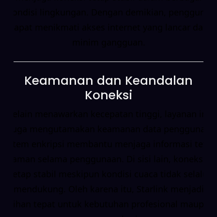
kondisi lingkungan. Dengan demikian, pengguna
dapat menikmati akses internet yang lancar dan
minim gangguan.
Keamanan dan Keandalan
Koneksi
Selain menawarkan kecepatan tinggi, layanan ini
juga mengutamakan keamanan data pengguna.
Sistem enkripsi membantu menjaga informasi tetap
aman selama penggunaan. Di sisi lain, koneksi
tetap stabil meskipun kondisi cuaca tidak selalu
mendukung. Oleh karena itu, Starlink menjadi
pilihan tepat untuk kebutuhan profesional maupun