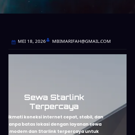
MBIMARIFAH@GMAIL.COM
MEI 18, 2026
Sewa Starlink
Terpercaya
Nikmati koneksi internet cepat, stabil, dan
tanpa batas lokasi dengan layanan sewa
modem dan Starlink terpercaya untuk