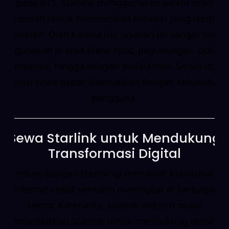
pada BTS, Starlink menggunakan satelit orbit
rendah untuk memberikan koneksi yang lebih
konsisten. Oleh karena itu, layanan ini sangat cocok
digunakan di area blank spot, pegunungan, pulau
terpencil, hingga wilayah pedalaman. Selain itu,
durasi sewa dapat disesuaikan dengan kebutuhan
pengguna.
Sewa Starlink untuk Mendukung
Transformasi Digital
Perkembangan teknologi membuat kebutuhan
internet cepat semakin meningkat di berbagai
sektor. Karena itu, banyak industri mulai
memanfaatkan Starlink untuk mendukung aktivitas