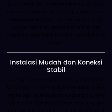
digital mereka. Mulai dari pendidikan, kesehatan,
konstruksi, pertambangan, hingga pariwisata yang
membutuhkan akses informasi secara cepat.
Dengan demikian, proses komunikasi dan
pengolahan data dapat berjalan lebih efektif dan
efisien.
Instalasi Mudah dan Koneksi
Stabil
Pemasangan Starlink dapat dilakukan dengan cepat
dan praktis. Tim teknisi akan membantu proses
instalasi agar layanan dapat langsung digunakan
tanpa kendala. Selain itu, sistem dirancang untuk
menjaga koneksi tetap stabil dalam berbagai