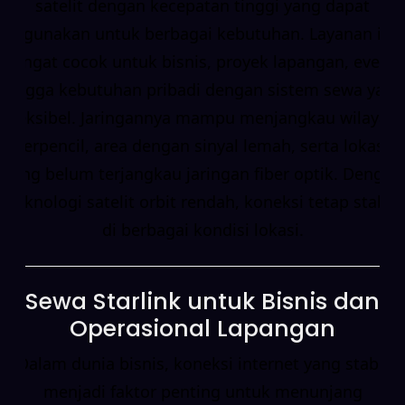
satelit dengan kecepatan tinggi yang dapat
digunakan untuk berbagai kebutuhan. Layanan ini
sangat cocok untuk bisnis, proyek lapangan, event,
hingga kebutuhan pribadi dengan sistem sewa yang
fleksibel. Jaringannya mampu menjangkau wilayah
terpencil, area dengan sinyal lemah, serta lokasi
yang belum terjangkau jaringan fiber optik. Dengan
teknologi satelit orbit rendah, koneksi tetap stabil
di berbagai kondisi lokasi.
Sewa Starlink untuk Bisnis dan
Operasional Lapangan
Dalam dunia bisnis, koneksi internet yang stabil
menjadi faktor penting untuk menunjang