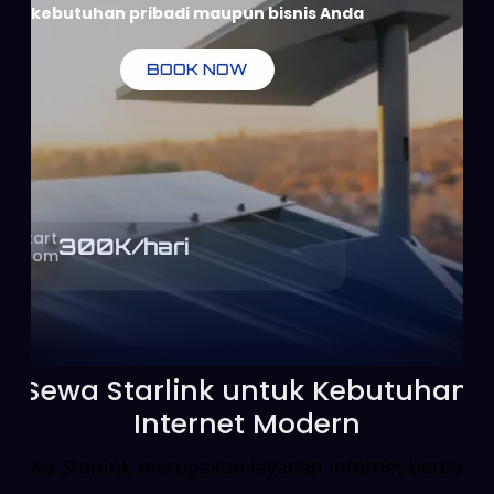
kebutuhan pribadi maupun bisnis Anda
BOOK NOW
Start
300
K/hari
From
Sewa Starlink untuk Kebutuhan
Internet Modern
Sewa Starlink merupakan layanan internet berbasis