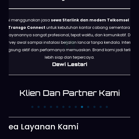
Kami menggunakan jasa
sewa Starlink dan modem Telkomsel dari
Transgo Connect
untuk kebutuhan kantor cabang sementara.
Pelayanannya sangat profesional, tepat waktu, dan komunikatif. Dari
survey awal sampai instalasi berjalan lancar tanpa kendala. Internet
langsung aktif dan performanya memuaskan. Brand kami jadi terlihat
lebih siap dan terpercaya.
Dewi Lestari
Klien Dan Partner Kami
PT. Trans News
PT. First Me
Corpora
Area Layanan Kami