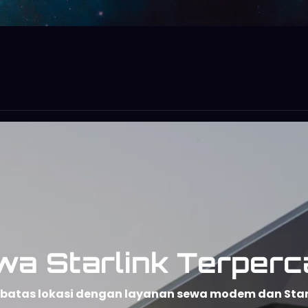
wa Starlink Terperc
npa batas lokasi dengan layanan sewa modem dan Sta