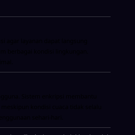
asi agar layanan dapat langsung
am berbagai kondisi lingkungan.
imal.
ngguna. Sistem enkripsi membantu
 meskipun kondisi cuaca tidak selalu
penggunaan sehari-hari.