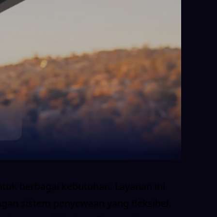
ntuk berbagai kebutuhan. Layanan ini
ngan sistem penyewaan yang fleksibel.