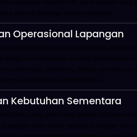
okasi dengan sinyal lemah, serta wilayah yang b
tap stabil di berbagai kondisi geografis.
 dan Operasional Lapangan
 sangat dibutuhkan untuk menunjang kelancaran o
Teknologi ini menyediakan koneksi berkecepatan 
iman file besar, streaming, hingga pemantauan pr
yang sulit dijangkau jaringan biasa.
 dan Kebutuhan Sementara
 pilihan yang efektif dan praktis. Kegiatan sep
t berjalan lebih lancar dengan dukungan internet
gkat tanpa mengganggu performa koneksi secara