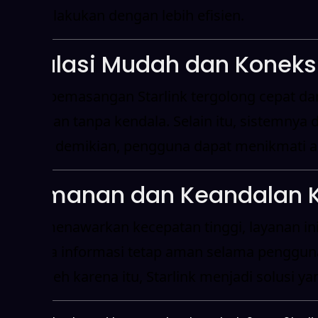
dapat dilakukan dengan lebih efisien.
Instalasi Mudah dan Koneksi
Proses pemasangan Starlink tergolong cepat dan
digunakan tanpa kendala. Selain itu, sistemnya
Dengan demikian, pengguna dapat menikmati ak
Keamanan dan Keandalan K
Selain menawarkan kecepatan tinggi, layanan 
menjaga informasi tetap aman selama penggunaan 
ideal. Oleh karena itu, Starlink menjadi solusi