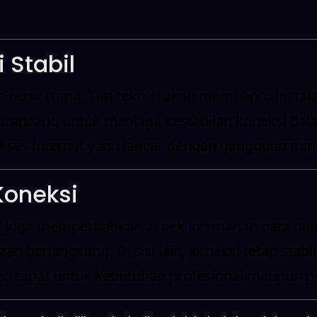
 Stabil
 tidak rumit. Tim teknisi akan membantu instal
 dirancang untuk menjaga kestabilan koneksi dal
ses internet yang lancar dengan gangguan min
oneksi
ini juga memperhatikan aspek keamanan data pe
berlangsung. Di sisi lain, koneksi tetap stabil
 yang tepat untuk kebutuhan profesional maupun 