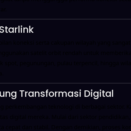
ar.
tarlink
ilan koneksi serta cakupan wilayah yang sangat 
gunakan satelit orbit rendah untuk memberikan 
spot, pegunungan, pulau terpencil, hingga wilaya
a.
ung Transformasi Digital
g perkembangan teknologi di berbagai sektor. Ka
s digital mereka. Mulai dari sektor pendidikan
 cepat dan stabil. Dengan demikian, proses ko