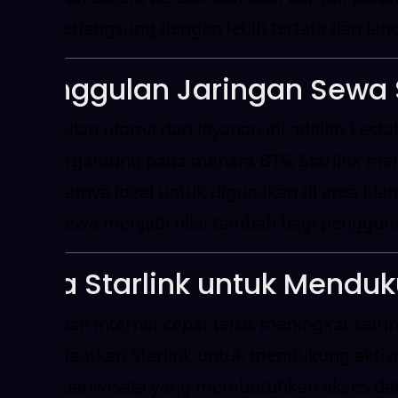
dapat berlangsung dengan lebih tertata dan lanc
Keunggulan Jaringan Sewa S
Keunggulan utama dari layanan ini adalah kestab
yang bergantung pada menara BTS, Starlink meng
membuatnya ideal untuk digunakan di area blank 
durasi sewa menjadi nilai tambah bagi penggun
Sewa Starlink untuk Menduk
Kebutuhan internet cepat terus meningkat seirin
memanfaatkan Starlink untuk mendukung aktivita
hingga pariwisata yang membutuhkan akses data