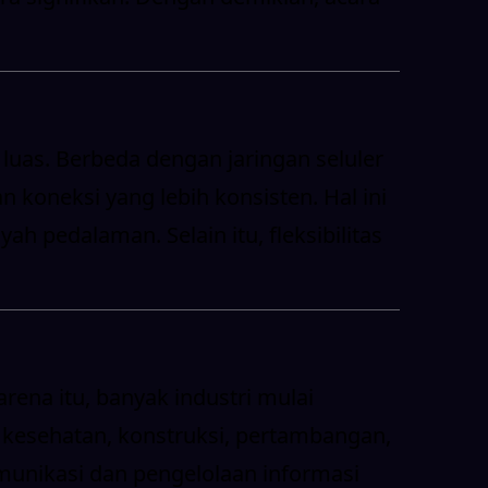
luas. Berbeda dengan jaringan seluler
koneksi yang lebih konsisten. Hal ini
h pedalaman. Selain itu, fleksibilitas
rena itu, banyak industri mulai
, kesehatan, konstruksi, pertambangan,
munikasi dan pengelolaan informasi