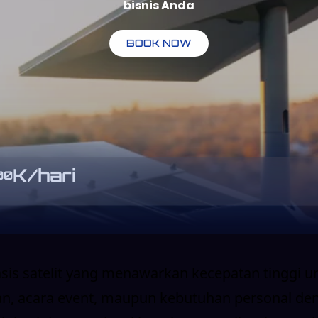
bisnis Anda
BOOK NOW
K/hari
00
sis satelit yang menawarkan kecepatan tinggi u
gan, acara event, maupun kebutuhan personal de