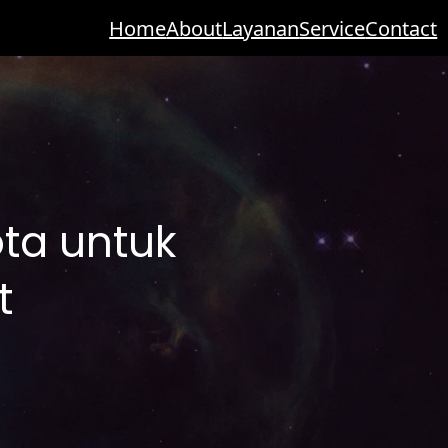
Home
About
Layanan
Service
Contact
ota untuk
t