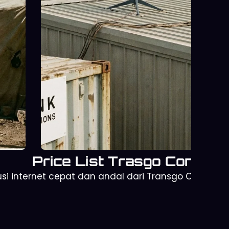
Starlink untuk Operasional
Perusahaan
Mendukung kerja remote dan kantor
sementara dengan koneksi internet
andal dan konsisten.
Price List Trasgo Connect
si internet cepat dan andal dari Transgo Connect.
Starlink Mini