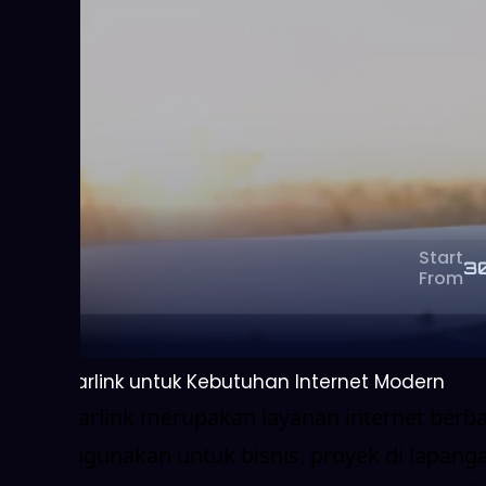
Start
3
From
Sewa Starlink untuk Kebutuhan Internet Modern
Sewa Starlink merupakan layanan internet berba
cocok digunakan untuk bisnis, proyek di lapan