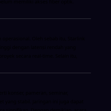
elum memiliki akses fiber optik.
perasional. Oleh sebab itu, Starlink
tinggi dengan latensi rendah yang
oyek secara real-time. Selain itu,
erti konser, pameran, seminar,
 yang stabil. Jaringan ini juga dapat
 signifikan. Dengan demikian, acara