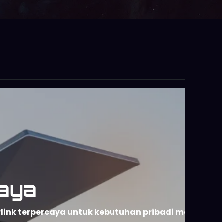
aya
rlink terpercaya untuk kebutuhan pribadi maupun