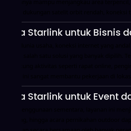
Jaringannya mampu menjangkau area terpencil, l
Dengan dukungan satelit orbit rendah, koneksi te
Sewa Starlink untuk Bisnis
Dalam dunia usaha, koneksi internet yang andal
menjadi salah satu solusi yang banyak dipilih. 
mendukung aktivitas seperti rapat online, pengir
layanan ini sangat membantu pekerjaan di lokasi 
Sewa Starlink untuk Event
Untuk penggunaan sementara, layanan ini menjadi
gathering, hingga acara pernikahan outdoor dapa
digunakan secara bersamaan oleh banyak peran