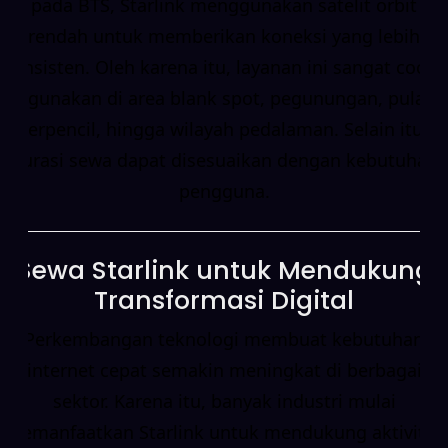
pada BTS, Starlink menggunakan satelit orbit
rendah untuk memberikan koneksi yang lebih
konsisten. Oleh karena itu, layanan ini sangat cocok
digunakan di area blank spot, pegunungan, pulau
terpencil, hingga wilayah pedalaman. Selain itu,
durasi sewa dapat disesuaikan dengan kebutuhan
pengguna.
Sewa Starlink untuk Mendukung
Transformasi Digital
Perkembangan teknologi membuat kebutuhan
internet cepat semakin meningkat di berbagai
sektor. Karena itu, banyak industri mulai
memanfaatkan Starlink untuk mendukung aktivitas