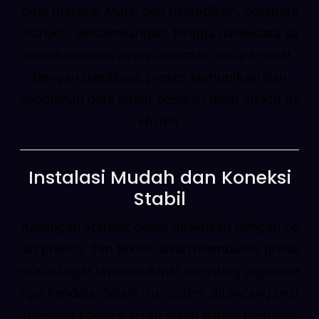
digital mereka. Mulai dari pendidikan, kesehatan,
konstruksi, pertambangan, hingga pariwisata yang
membutuhkan akses informasi secara cepat.
Dengan demikian, proses komunikasi dan
pengolahan data dapat berjalan lebih efektif dan
efisien.
Instalasi Mudah dan Koneksi
Stabil
Pemasangan Starlink dapat dilakukan dengan cepat
dan praktis. Tim teknisi akan membantu proses
instalasi agar layanan dapat langsung digunakan
tanpa kendala. Selain itu, sistem dirancang untuk
menjaga koneksi tetap stabil dalam berbagai