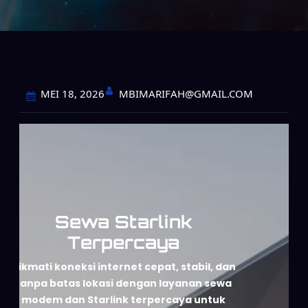
MBIMARIFAH@GMAIL.COM
MEI 18, 2026
Sewa Starlink
Terpercaya
Nikmati koneksi internet cepat, stabil, dan
tanpa batas lokasi dengan layanan sewa
modem dan Starlink terpercaya untuk