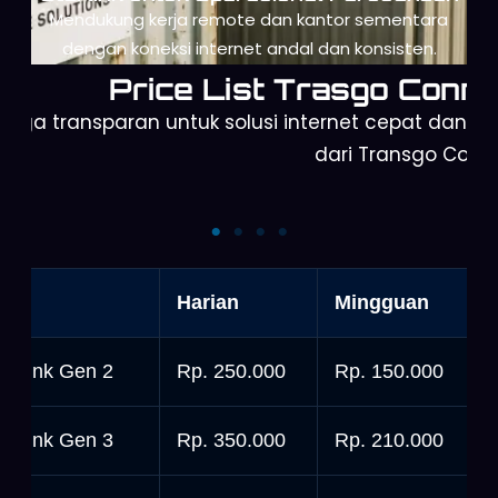
Mendukung kerja remote dan kantor sementara
dengan koneksi internet andal dan konsisten.
Price List Trasgo Conne
arga transparan untuk solusi internet cepat dan a
dari Transgo Conn
Starlink Mini
Starlink Gen 3
nit
Harian
Mingguan
tarlink Gen 2
Rp. 250.000
Rp. 150.000
tarlink Gen 3
Rp. 350.000
Rp. 210.000