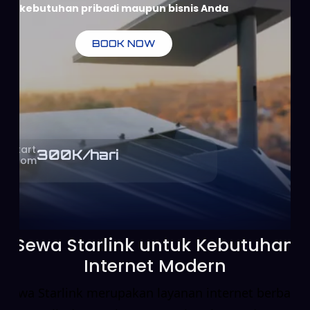
kebutuhan pribadi maupun bisnis Anda
BOOK NOW
Start
300
K/hari
From
Sewa Starlink untuk Kebutuhan
Internet Modern
Sewa Starlink merupakan layanan internet berbasis