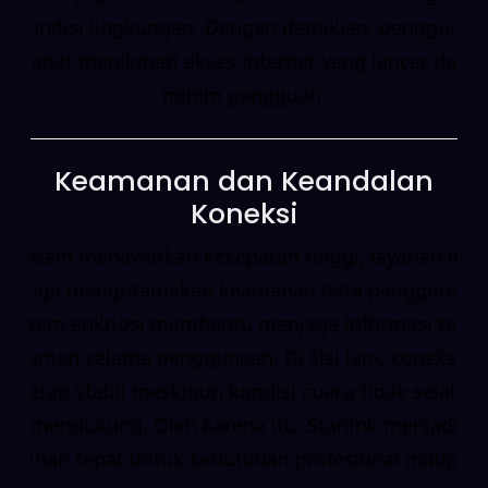
kondisi lingkungan. Dengan demikian, pengguna
dapat menikmati akses internet yang lancar dan
minim gangguan.
Keamanan dan Keandalan
Koneksi
Selain menawarkan kecepatan tinggi, layanan ini
juga mengutamakan keamanan data pengguna.
Sistem enkripsi membantu menjaga informasi tetap
aman selama penggunaan. Di sisi lain, koneksi
tetap stabil meskipun kondisi cuaca tidak selalu
mendukung. Oleh karena itu, Starlink menjadi
pilihan tepat untuk kebutuhan profesional maupun