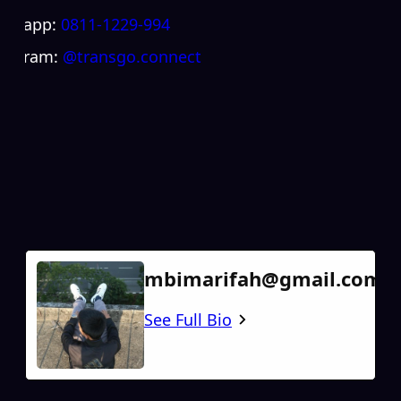
atsapp:
0811-1229-994
stagram:
@transgo.connect
mbimarifah@gmail.com
See Full Bio