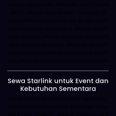
kelancaran operasional. Karena itu, Starlink banyak
dipilih sebagai solusi andalan. Teknologi ini
menghadirkan kecepatan tinggi dengan latensi
rendah sehingga mendukung aktivitas seperti
meeting online, transfer data besar, streaming,
hingga pemantauan proyek. Selain itu, layanan ini
membantu meningkatkan produktivitas kerja di
lokasi yang sulit dijangkau jaringan konvensional.
Sewa Starlink untuk Event dan
Kebutuhan Sementara
Untuk kebutuhan jangka pendek, layanan ini
menjadi solusi yang praktis dan efisien. Acara
seperti konser, pameran, seminar, gathering, hingga