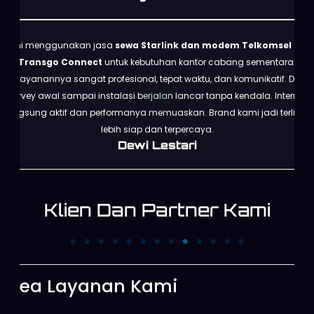
Kami menggunakan jasa
sewa Starlink dan modem Telkomsel dari
Transgo Connect
untuk kebutuhan kantor cabang sementara.
Pelayanannya sangat profesional, tepat waktu, dan komunikatif. Dari
survey awal sampai instalasi berjalan lancar tanpa kendala. Internet
langsung aktif dan performanya memuaskan. Brand kami jadi terlihat
lebih siap dan terpercaya.
Dewi Lestari
Klien Dan Partner Kami
PT. Trans News
PT. First Media N
Corpora
Area Layanan Kami