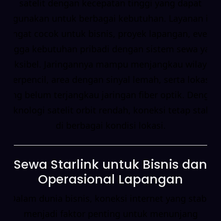
satelit dengan kecepatan tinggi yang dapat
digunakan untuk berbagai kebutuhan. Layanan ini
sangat cocok untuk bisnis, proyek lapangan, event,
hingga kebutuhan pribadi dengan sistem sewa yang
fleksibel. Jaringannya mampu menjangkau wilayah
terpencil, area dengan sinyal lemah, serta lokasi
yang belum terjangkau jaringan fiber optik. Dengan
teknologi satelit orbit rendah, koneksi tetap stabil
di berbagai kondisi lokasi.
Sewa Starlink untuk Bisnis dan
Operasional Lapangan
Dalam dunia bisnis, koneksi internet yang stabil
menjadi faktor penting untuk menunjang