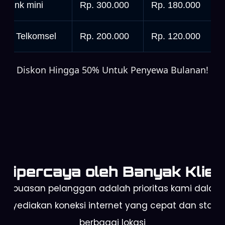
tarlink mini
Rp. 300.000
Rp. 180.000
rbit Telkomsel
Rp. 200.000
Rp. 120.000
Diskon Hingga 50% Untuk Penyewa Bulanan!
Dipercaya oleh Banyak Klien
Kepuasan pelanggan adalah prioritas kami dalam
enyediakan koneksi internet yang cepat dan stabil 
berbagai lokasi