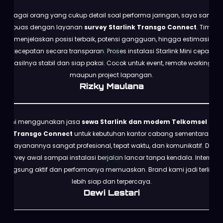
Sebagai orang yang cukup detail soal performa jaringan, saya sangat
puas dengan layanan
survey Starlink Transgo Connect
. Tim
menjelaskan posisi terbaik, potensi gangguan, hingga estimasi
kecepatan secara transparan. Proses instalasi Starlink Mini cepat,
hasilnya stabil dan siap pakai. Cocok untuk event, remote working,
maupun project lapangan.
Rizky Maulana
Kami menggunakan jasa
sewa Starlink dan modem Telkomsel dari
Transgo Connect
untuk kebutuhan kantor cabang sementara.
Pelayanannya sangat profesional, tepat waktu, dan komunikatif. Dari
survey awal sampai instalasi berjalan lancar tanpa kendala. Internet
langsung aktif dan performanya memuaskan. Brand kami jadi terlihat
lebih siap dan terpercaya.
Dewi Lestari