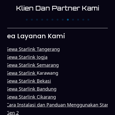
Klien Dan Partner Kami
PT. Trans News
PT. First Media News
Corpora
Area Layanan Kami
Sewa Starlink Tangerang
Sewa Starlink Jogja
Sewa Starlink Semarang
Sewa Starlink
Karawang
Sewa Starlink Bekasi
Sewa Starlink Bandung
Sewa Starlink Cikarang
Cara Instalasi dan Panduan Menggunakan Starlin
Gen 2