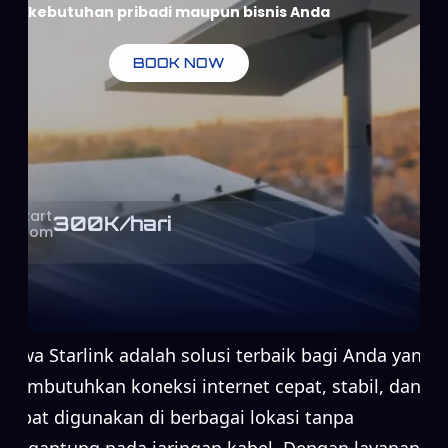
kebutuhan pribadi maupun bisnis Anda
BOOK NOW
Start
300
K/hari
From
Sewa Starlink adalah solusi terbaik bagi Anda yang
membutuhkan koneksi internet cepat, stabil, dan
dapat digunakan di berbagai lokasi tanpa
bergantung pada jaringan kabel. Dengan layanan